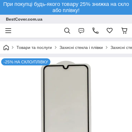
При покупці будь-якого товару 25% знижка на скло
або плівку!
BestCover.com.ua
Товари та послуги
Захисні стекла і плівки
Захисні ст
-25% НА СКЛО/ПЛІВКУ