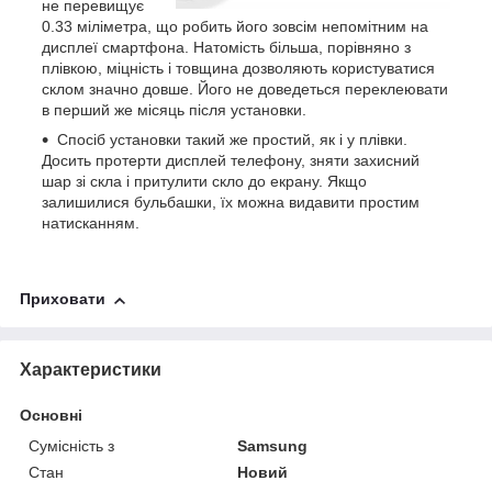
не перевищує
0.33 міліметра, що робить його зовсім непомітним на
дисплеї смартфона. Натомість більша, порівняно з
плівкою, міцність і товщина дозволяють користуватися
склом значно довше. Його не доведеться переклеювати
в перший же місяць після установки.
Спосіб установки такий же простий, як і у плівки.
Досить протерти дисплей телефону, зняти захисний
шар зі скла і притулити скло до екрану. Якщо
залишилися бульбашки, їх можна видавити простим
натисканням.
Приховати
Характеристики
Основні
Сумісність з
Samsung
Стан
Новий