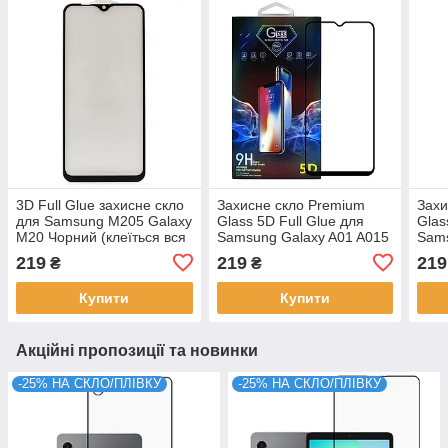
3D Full Glue захисне скло
Захисне скло Premium
Захи
для Samsung M205 Galaxy
Glass 5D Full Glue для
Glas
M20 Чорний (клеїться вся
Samsung Galaxy A01 A015
Sams
поверхня)
Black
Blac
219
219
219
₴
₴
Купити
Купити
Акційні пропозиції та новинки
-25% НА СКЛО/ПЛІВКУ
-25% НА СКЛО/ПЛІВКУ