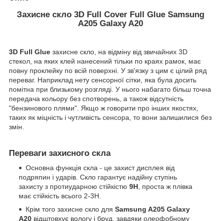
Захисне скло 3D Full Cover Full Glue Samsung
A205 Galaxy A20
3D Full Glue
захисне скло, на відміну від звичайних 3D
стекол, на яких клей нанесений тільки по краях рамок, має
повну проклейку по всій поверхні. У зв'язку з цим є цілий ряд
переваг. Наприклад нету сенсорної сітки, яка була досить
помітна при близькому розгляді. У нього набагато більш точна
передача кольору без спотворень, а також відсутність
"бензинового плями". Якщо ж говорити про інших якостях,
таких як міцність і чутливість сенсора, то вони залишилися без
змін.
Переваги захисного скла
Основна функція скла - це захист дисплея від
подряпин і ударів. Скло гарантує надійну ступінь
захисту з протиударною стійкістю
9H
, проста ж плівка
має стійкість всього 2-3H.
Крім того захисне скло для
Samsung A205 Galaxy
A20
відштовхує вологу і бруд, завдяки олеофобному