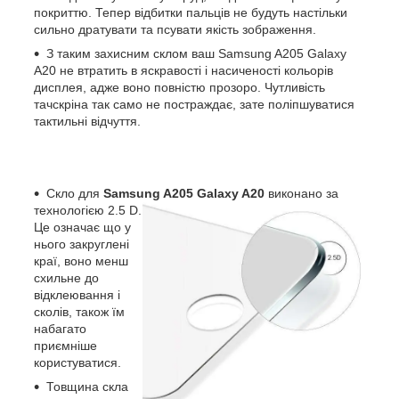
покриттю. Тепер відбитки пальців не будуть настільки
сильно дратувати та псувати якість зображення.
З таким захисним склом ваш Samsung A205 Galaxy
A20 не втратить в яскравості і насиченості кольорів
дисплея, адже воно повністю прозоро. Чутливість
тачскріна так само не постраждає, зате поліпшуватися
тактильні відчуття.
Скло для
Samsung A205 Galaxy A20
виконано за
технологією 2.5 D.
Це означає що у
нього закруглені
краї, воно менш
схильне до
відклеювання і
сколів, також їм
набагато
приємніше
користуватися.
Товщина скла