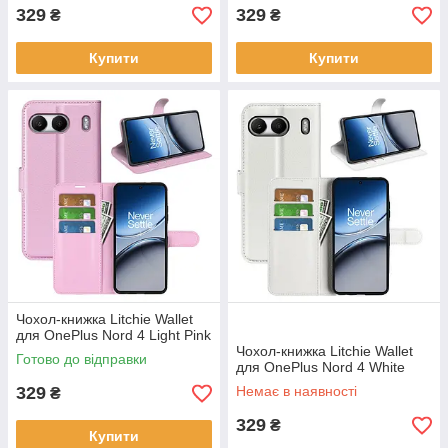
329
329
₴
₴
Купити
Купити
Чохол-книжка Litchie Wallet
для OnePlus Nord 4 Light Pink
Чохол-книжка Litchie Wallet
Готово до відправки
для OnePlus Nord 4 White
329
Немає в наявності
₴
329
₴
Купити