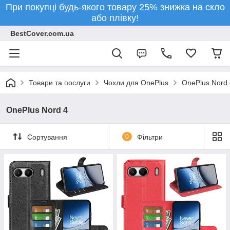
При покупці будь-якого товару 25% знижка на скло
або плівку!
BestCover.com.ua
Товари та послуги
Чохли для OnePlus
OnePlus Nord 
OnePlus Nord 4
Сортування
0
Фільтри