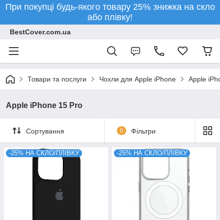
При покупці будь-якого товару 25% знижка на скло
або плівку!
BestCover.com.ua
Товари та послуги
Чохли для Apple iPhone
Apple iPh
Apple iPhone 15 Pro
Сортування
0
Фільтри
-25% НА СКЛО/ПЛІВКУ
-25% НА СКЛО/ПЛІВКУ