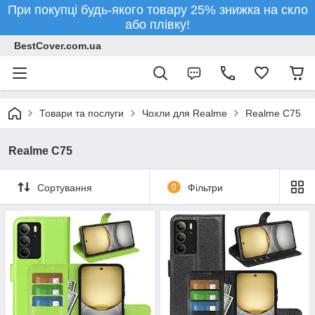
При покупці будь-якого товару 25% знижка на скло
або плівку!
BestCover.com.ua
Товари та послуги
Чохли для Realme
Realme C75
Realme C75
Сортування
0
Фільтри