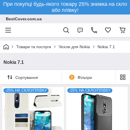
При покупці будь-якого товару 25% знижка на скло
або плівку!
BestCover.com.ua
Товари та послуги
Чохли для Nokia
Nokia 7.1
Nokia 7.1
Сортування
0
Фільтри
-25% НА СКЛО/ПЛІВКУ
-25% НА СКЛО/ПЛІВКУ