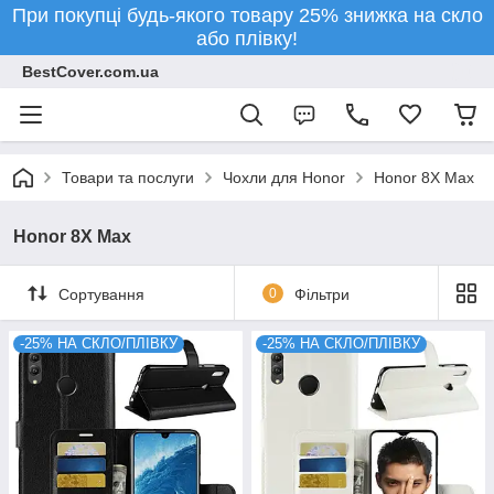
При покупці будь-якого товару 25% знижка на скло
або плівку!
BestCover.com.ua
Товари та послуги
Чохли для Honor
Honor 8X Max
Honor 8X Max
Сортування
0
Фільтри
-25% НА СКЛО/ПЛІВКУ
-25% НА СКЛО/ПЛІВКУ