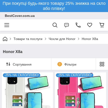
При покупці будь-якого товару 25% знижка на скло
або плівку!
BestCover.com.ua
Товари та послуги
Чохли для Honor
Honor X8a
Honor X8a
Сортування
0
Фільтри
-25% НА СКЛО/ПЛІВКУ
-25% НА СКЛО/ПЛІВКУ