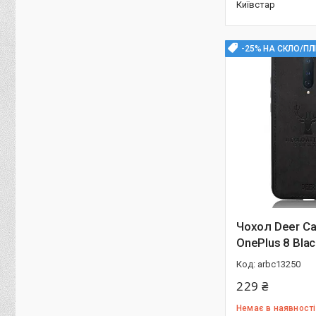
Київстар
-25% НА СКЛО/ПЛ
Чохол Deer C
OnePlus 8 Blac
arbc13250
229 ₴
Немає в наявності