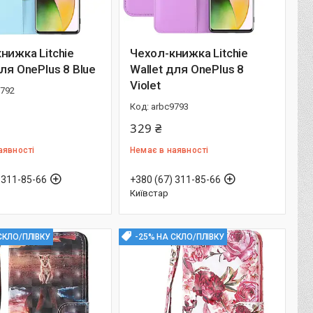
нижка Litchie
Чехол-книжка Litchie
для OnePlus 8 Blue
Wallet для OnePlus 8
Violet
9792
arbc9793
329 ₴
аявності
Немає в наявності
 311-85-66
+380 (67) 311-85-66
Київстар
СКЛО/ПЛІВКУ
-25% НА СКЛО/ПЛІВКУ