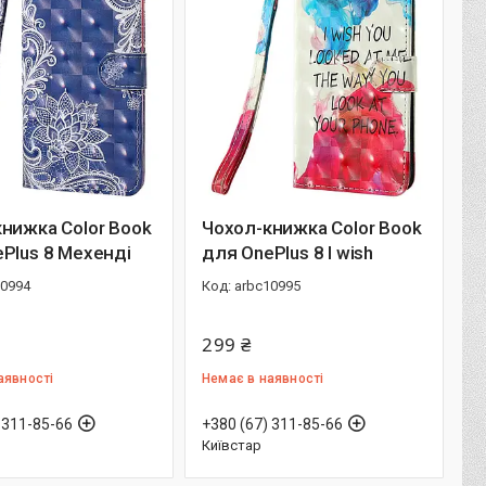
нижка Color Book
Чохол-книжка Color Book
Plus 8 Мехенді
для OnePlus 8 I wish
10994
arbc10995
299 ₴
аявності
Немає в наявності
 311-85-66
+380 (67) 311-85-66
Київстар