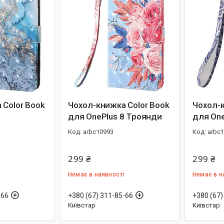
 Color Book
Чохол-книжка Color Book
Чохол-к
для OnePlus 8 Троянди
для One
arbc10993
arbc
299 ₴
299 ₴
Немає в наявності
Немає в н
-66
+380 (67) 311-85-66
+380 (67)
Київстар
Київстар