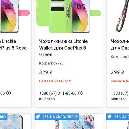
Litchie
Чохол-книжка Litchie
Чохол-к
ePlus 8 Rose
Wallet для OnePlus 8
для One
Green
arbc
arbc9795
329 ₴
299 ₴
Немає в наявності
Немає в н
-66
+380 (67) 311-85-66
+380 (67)
Київстар
Київстар
ІВКУ
-25% НА СКЛО/ПЛІВКУ
-25% НА 