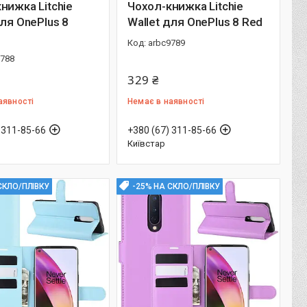
нижка Litchie
Чохол-книжка Litchie
для OnePlus 8
Wallet для OnePlus 8 Red
arbc9789
9788
329 ₴
аявності
Немає в наявності
 311-85-66
+380 (67) 311-85-66
Київстар
СКЛО/ПЛІВКУ
-25% НА СКЛО/ПЛІВКУ