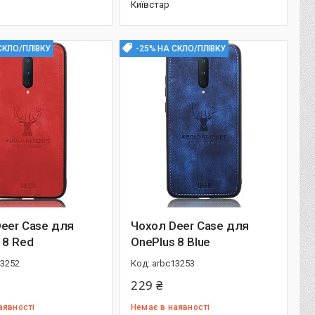
Київстар
СКЛО/ПЛІВКУ
-25% НА СКЛО/ПЛІВКУ
eer Case для
Чохол Deer Case для
 8 Red
OnePlus 8 Blue
13252
arbc13253
229 ₴
аявності
Немає в наявності