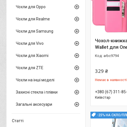
Чохли для Oppo
Чохли для Realme
Чохли для Samsung
Чохол-книжка 
Чохли для Vivo
Wallet для On
Чохли для Xiaomi
arbc9794
Чохли для ZTE
329 ₴
Чохли на інші моделі
Немає в наявності
+380 (67) 311-85
Захисні стекла і плівки
Київстар
Загальні аксесуари
-25% НА СКЛО/ПЛ
Статті