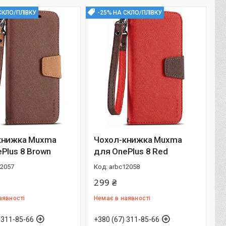
СКЛО/ПЛІВКУ
-25% НА СКЛО/ПЛІВКУ
книжка Muxma
Чохол-книжка Muxma
Plus 8 Brown
для OnePlus 8 Red
12057
arbc12058
299 ₴
аявності
Немає в наявності
 311-85-66
+380 (67) 311-85-66