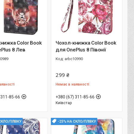
нижка Color Book
Чохол-книжка Color Book
Plus 8 Лев
для OnePlus 8 Півонії
10989
arbc10990
299 ₴
аявності
Немає в наявності
 311-85-66
+380 (67) 311-85-66
Київстар
СКЛО/ПЛІВКУ
-25% НА СКЛО/ПЛІВКУ