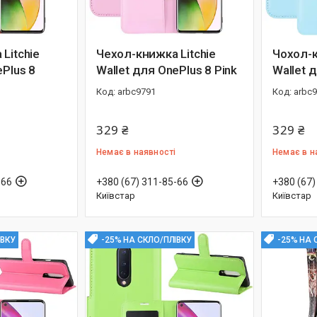
Litchie
Чехол-книжка Litchie
Чохол-к
ePlus 8
Wallet для OnePlus 8 Pink
Wallet 
arbc9791
arbc
329 ₴
329 ₴
Немає в наявності
Немає в н
-66
+380 (67) 311-85-66
+380 (67)
Київстар
Київстар
ІВКУ
-25% НА СКЛО/ПЛІВКУ
-25% НА 