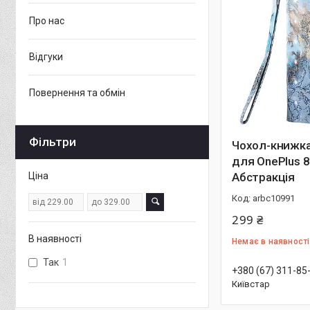
Про нас
Відгуки
Повернення та обмін
Фільтри
Чохол-книжка
для OnePlus 8
Ціна
Абстракція
arbc10991
299 ₴
В наявності
Немає в наявності
Так
1
+380 (67) 311-85
Київстар