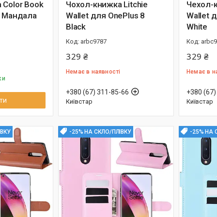
 Color Book
Чохол-книжка Litchie
Чехол-к
8 Мандала
Wallet для OnePlus 8
Wallet 
Black
White
arbc9787
arbc
329 ₴
329 ₴
Немає в наявності
Немає в н
ки
+380 (67) 311-85-66
+380 (67)
ти
Київстар
Київстар
ІВКУ
-25% НА СКЛО/ПЛІВКУ
-25% НА 