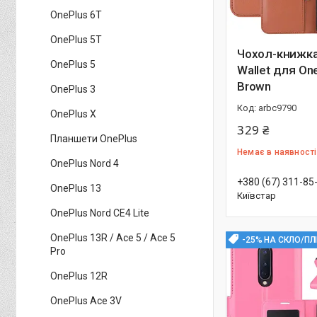
OnePlus 6T
OnePlus 5T
Чохол-книжка 
OnePlus 5
Wallet для On
Brown
OnePlus 3
arbc9790
OnePlus X
329 ₴
Планшети OnePlus
Немає в наявності
OnePlus Nord 4
+380 (67) 311-85
OnePlus 13
Київстар
OnePlus Nord CE4 Lite
OnePlus 13R / Ace 5 / Ace 5
-25% НА СКЛО/ПЛ
Pro
OnePlus 12R
OnePlus Ace 3V