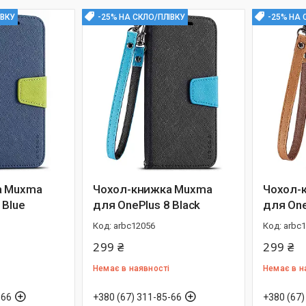
ІВКУ
-25% НА СКЛО/ПЛІВКУ
-25% НА 
а Muxma
Чохол-книжка Muxma
Чохол-
 Blue
для OnePlus 8 Black
для One
arbc12056
arbc
299 ₴
299 ₴
Немає в наявності
Немає в н
-66
+380 (67) 311-85-66
+380 (67)