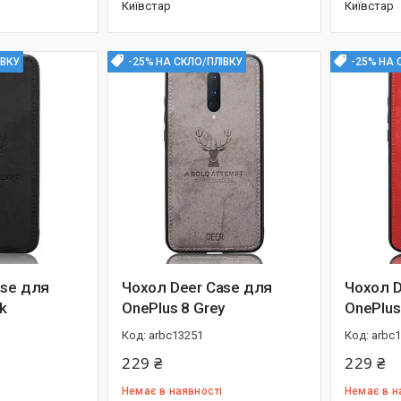
Київстар
Київстар
ІВКУ
-25% НА СКЛО/ПЛІВКУ
-25% НА 
ase для
Чохол Deer Case для
Чохол D
k
OnePlus 8 Grey
OnePlus
arbc13251
arbc
229 ₴
229 ₴
Немає в наявності
Немає в н