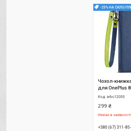
-25% НА СКЛО/ПЛ
Чохол-книжк
для OnePlus 8
arbc12055
299 ₴
Немає в наявності
+380 (67) 311-85