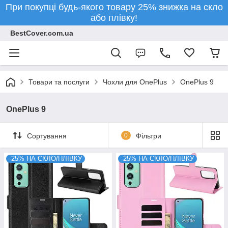
При покупці будь-якого товару 25% знижка на скло
або плівку!
BestCover.com.ua
Товари та послуги
Чохли для OnePlus
OnePlus 9
OnePlus 9
Сортування
0
Фільтри
-25% НА СКЛО/ПЛІВКУ
-25% НА СКЛО/ПЛІВКУ