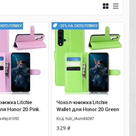
СКЛО/ПЛІВКУ
-25% НА СКЛО/ПЛІВКУ
нижка Litchie
Чохол-книжка Litchie
для Honor 20 Pink
Wallet для Honor 20 Green
wxNp41092
hub_IAum84287
329 ₴