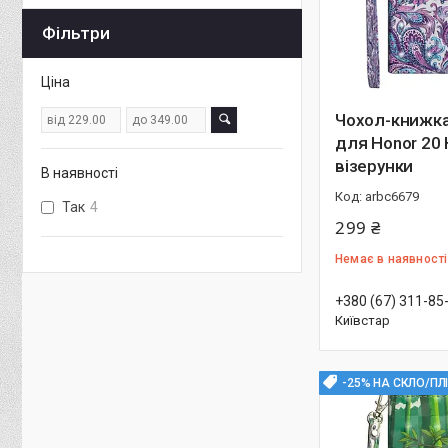
Фільтри
Ціна
Чохол-книжка
для Honor 20
візерунки
В наявності
arbc6679
Так
4
299 ₴
Немає в наявності
+380 (67) 311-85
Київстар
-25% НА СКЛО/ПЛ