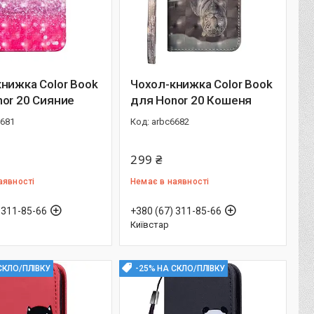
нижка Color Book
Чохол-книжка Color Book
or 20 Сияние
для Honor 20 Кошеня
6681
arbc6682
299 ₴
аявності
Немає в наявності
 311-85-66
+380 (67) 311-85-66
Київстар
СКЛО/ПЛІВКУ
-25% НА СКЛО/ПЛІВКУ