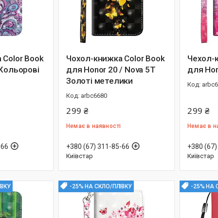
 Color Book
Чохол-книжка Color Book
Чехол-к
 Кольорові
для Honor 20 / Nova 5T
для Hon
Золоті метелики
arbc
arbc6680
299 ₴
299 ₴
Немає в наявності
Немає в н
-66
+380 (67) 311-85-66
+380 (67)
Київстар
Київстар
ІВКУ
-25% НА СКЛО/ПЛІВКУ
-25% НА 