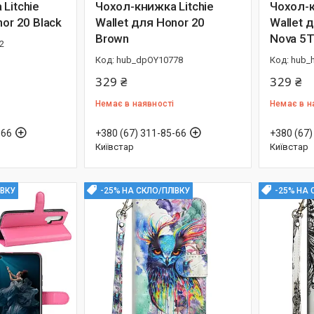
Litchie
Чохол-книжка Litchie
Чохол-к
or 20 Black
Wallet для Honor 20
Wallet 
Brown
Nova 5T
2
hub_dpOY10778
hub_
329 ₴
329 ₴
Немає в наявності
Немає в н
-66
+380 (67) 311-85-66
+380 (67)
Київстар
Київстар
ІВКУ
-25% НА СКЛО/ПЛІВКУ
-25% НА 