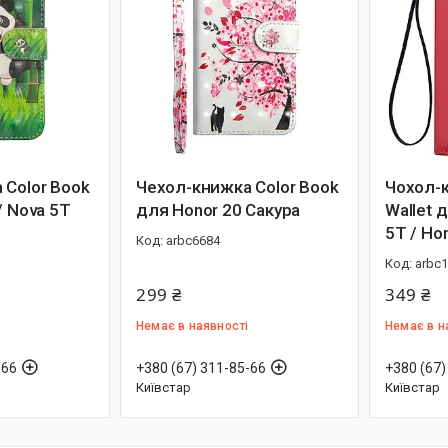
 Color Book
Чехол-книжка Color Book
Чохол-к
/ Nova 5T
для Honor 20 Сакура
Wallet 
5T / Ho
arbc6684
arbc
299 ₴
349 ₴
Немає в наявності
Немає в н
-66
+380 (67) 311-85-66
+380 (67)
Київстар
Київстар