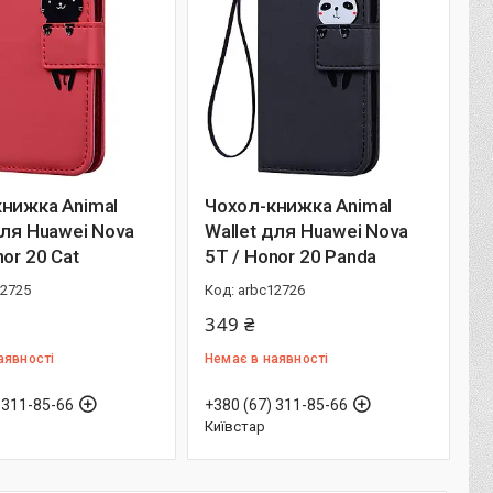
нижка Animal
Чохол-книжка Animal
для Huawei Nova
Wallet для Huawei Nova
nor 20 Cat
5T / Honor 20 Panda
12725
arbc12726
349 ₴
аявності
Немає в наявності
 311-85-66
+380 (67) 311-85-66
Київстар