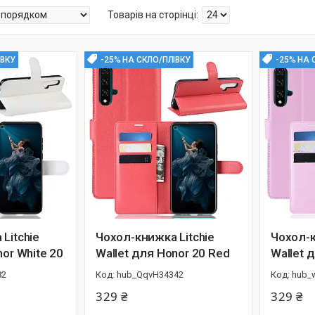
ІВКУ
-25% НА СКЛО/ПЛІВКУ
-25% НА 
Litchie
Чохол-книжка Litchie
Чохол-к
nor White 20
Wallet для Honor 20 Red
Wallet 
82
hub_QqvH34342
hub_
329 ₴
329 ₴