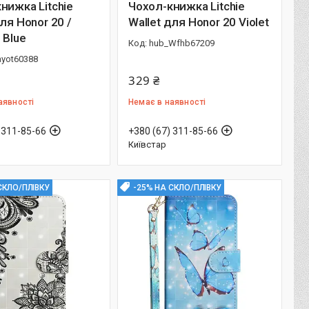
нижка Litchie
Чохол-книжка Litchie
для Honor 20 /
Wallet для Honor 20 Violet
 Blue
hub_Wfhb67209
hyot60388
329 ₴
аявності
Немає в наявності
 311-85-66
+380 (67) 311-85-66
Київстар
СКЛО/ПЛІВКУ
-25% НА СКЛО/ПЛІВКУ