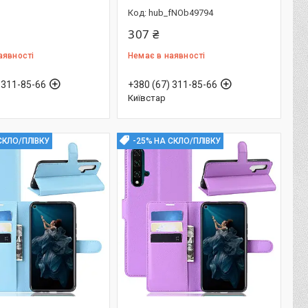
hub_fNOb49794
307 ₴
аявності
Немає в наявності
 311-85-66
+380 (67) 311-85-66
Київстар
СКЛО/ПЛІВКУ
-25% НА СКЛО/ПЛІВКУ