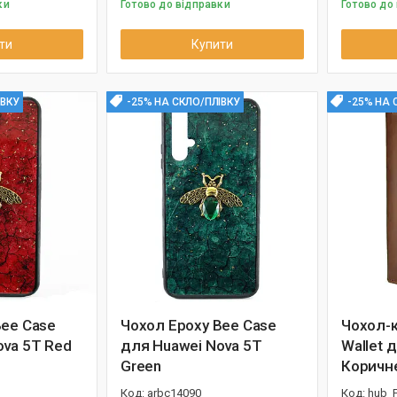
ки
Готово до відправки
Готово до
ти
Купити
ІВКУ
-25% НА СКЛО/ПЛІВКУ
-25% НА 
Bee Case
Чохол Epoxy Bee Case
Чохол-к
ova 5T Red
для Huawei Nova 5T
Wallet 
Green
Коричн
arbc14090
hub_