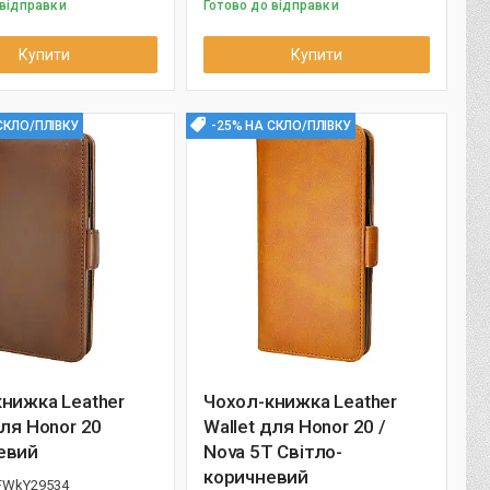
 відправки
Готово до відправки
Купити
Купити
СКЛО/ПЛІВКУ
-25% НА СКЛО/ПЛІВКУ
нижка Leather
Чохол-книжка Leather
для Honor 20
Wallet для Honor 20 /
евий
Nova 5T Світло-
коричневий
FWkY29534