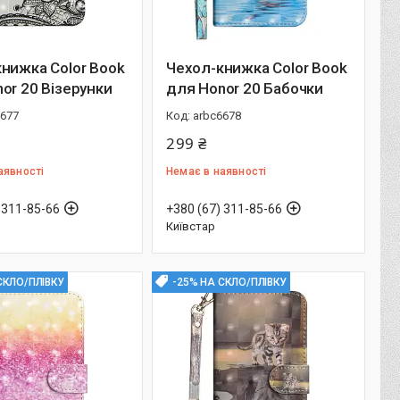
нижка Color Book
Чехол-книжка Color Book
or 20 Візерунки
для Honor 20 Бабочки
6677
arbc6678
299 ₴
аявності
Немає в наявності
 311-85-66
+380 (67) 311-85-66
Київстар
СКЛО/ПЛІВКУ
-25% НА СКЛО/ПЛІВКУ