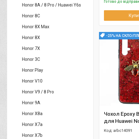
Готово до відправ
Honor 8A / 8 Pro / Huawei Y6s
Купи
Honor 8C
Honor 8X Max
-25% НА СКЛО/ПЛ
Honor 8X
Honor 7X
Honor 3C
Honor Play
Honor V10
Honor V9 / 8 Pro
Honor 9A
Чохол Epoxy 
Honor X8a
для Huawei N
Honor X7a
arbc14091
Honor X7b