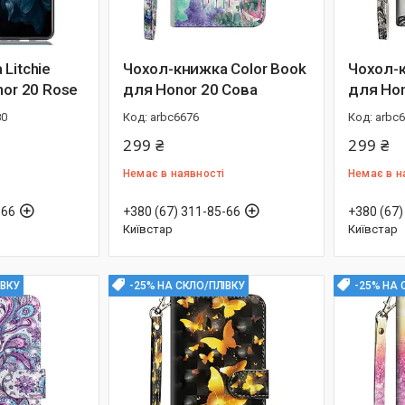
Litchie
Чохол-книжка Color Book
Чохол-к
nor 20 Rose
для Honor 20 Сова
для Hon
80
arbc6676
arbc
299 ₴
299 ₴
Немає в наявності
Немає в н
-66
+380 (67) 311-85-66
+380 (67)
Київстар
Київстар
ІВКУ
-25% НА СКЛО/ПЛІВКУ
-25% НА 