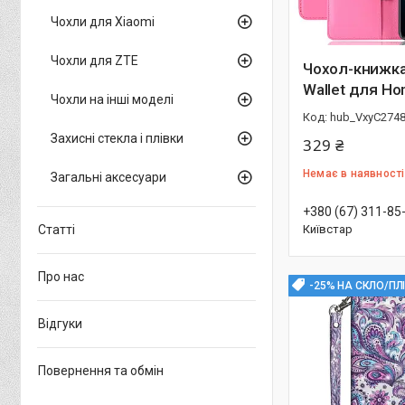
Чохли для Xiaomi
Чохли для ZTE
Чохол-книжка 
Wallet для Ho
Чохли на інші моделі
hub_VxyC274
Захисні стекла і плівки
329 ₴
Немає в наявності
Загальні аксесуари
+380 (67) 311-85
Статті
Київстар
Про нас
-25% НА СКЛО/ПЛ
Відгуки
Повернення та обмін