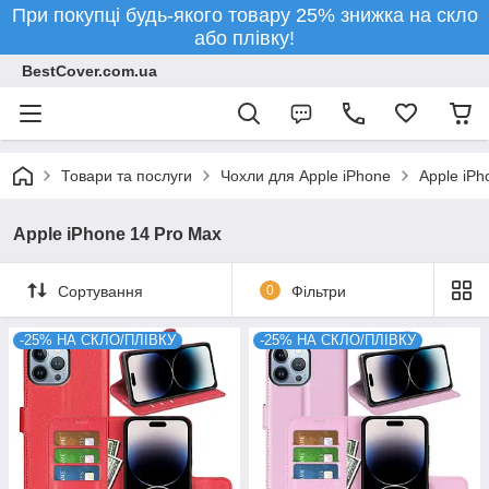
При покупці будь-якого товару 25% знижка на скло
або плівку!
BestCover.com.ua
Товари та послуги
Чохли для Apple iPhone
Apple iPh
Apple iPhone 14 Pro Max
Сортування
0
Фільтри
-25% НА СКЛО/ПЛІВКУ
-25% НА СКЛО/ПЛІВКУ