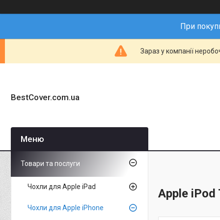
При покупц
Зараз у компанії неробо
BestCover.com.ua
Товари та послуги
Чохли для Apple iPad
Apple iPod 
Чохли для Apple iPhone