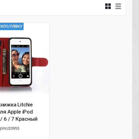
СКЛО/ПЛІВКУ
нижка Litchie
для Apple iPod
 / 6 / 7 Красный
qVnU20955