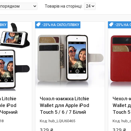
ІВКУ
-25% НА СКЛО/ПЛІВКУ
-25% НА 
Litchie
Чохол-книжка Litchie
Чехол-к
le iPod
Wallet для Apple iPod
Wallet 
7 Чорний
Touch 5 / 6 / 7 Білий
Touch 5
18
hub_LQIU60465
hub_
329 ₴
329 ₴