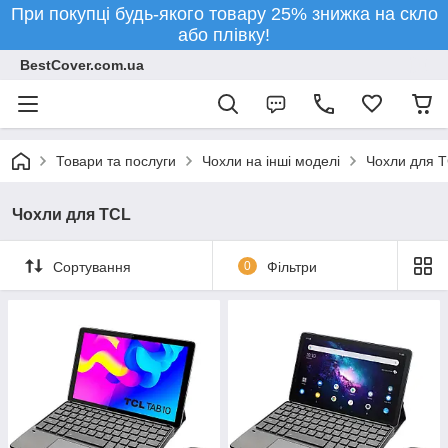
При покупці будь-якого товару 25% знижка на скло
або плівку!
BestCover.com.ua
Товари та послуги
Чохли на інші моделі
Чохли для 
Чохли для TCL
Сортування
0
Фільтри