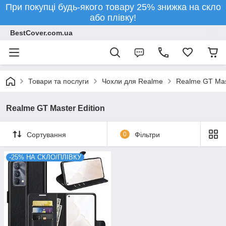
При покупці будь-якого товару 25% знижка на скло
або плівку!
BestCover.com.ua
Товари та послуги
Чохли для Realme
Realme GT Mast
Realme GT Master Edition
Сортування
0
Фільтри
-25% НА СКЛО/ПЛІВКУ