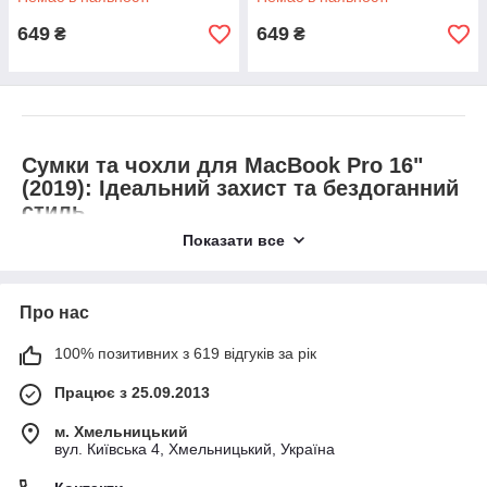
649
649
₴
₴
Сумки та чохли для MacBook Pro 16"
(2019): Ідеальний захист та бездоганний
стиль
Показати все
Представляємо вашій увазі ретельно підібрану колекцію
сумок та чохлів для MacBook Pro 16 дюймів 2019 року
Про нас
випуску
— ідеальних аксесуарів, розроблених для
забезпечення безкомпромісного захисту та підкреслення
100% позитивних з 619 відгуків за рік
професійного стилю вашого потужного ноутбука на базі Intel.
Ми розуміємо, що ваш MacBook Pro 16" 2019 — це надійний
Працює з 25.09.2013
інструмент, тому пропонуємо рішення, які поєднують у собі
найвищу надійність, продуману функціональність та
м. Хмельницький
бездоганний дизайн
, адаптовані саме до його розмірів та
вул. Київська 4, Хмельницький, Україна
особливостей.