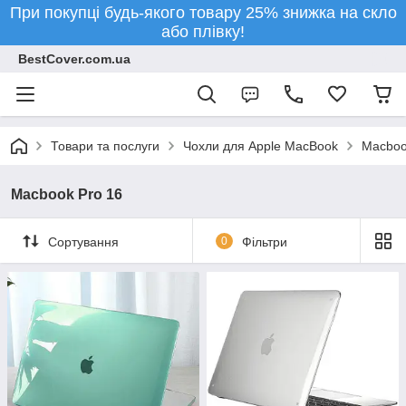
При покупці будь-якого товару 25% знижка на скло
або плівку!
BestCover.com.ua
Товари та послуги
Чохли для Apple MacBook
Macboo
Macbook Pro 16
Сортування
0
Фільтри