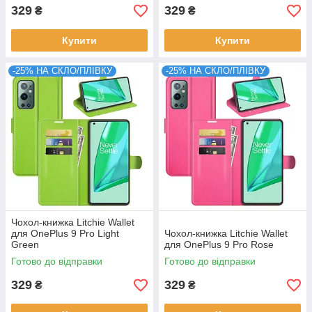
329
329
₴
₴
Купити
Купити
-25% НА СКЛО/ПЛІВКУ
-25% НА СКЛО/ПЛІВКУ
Чохол-книжка Litchie Wallet
для OnePlus 9 Pro Light
Чохол-книжка Litchie Wallet
Green
для OnePlus 9 Pro Rose
Готово до відправки
Готово до відправки
329
329
₴
₴