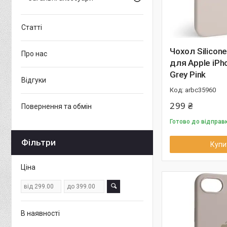
Статті
Чохол Silicone
Про нас
для Apple iPh
Grey Pink
Відгуки
arbc35960
299 ₴
Повернення та обмін
Готово до відправ
Фільтри
Купи
Ціна
В наявності