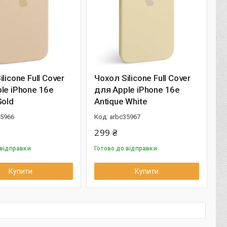
licone Full Cover
Чохол Silicone Full Cover
le iPhone 16e
для Apple iPhone 16e
Gold
Antique White
35966
arbc35967
299 ₴
 відправки
Готово до відправки
Купити
Купити