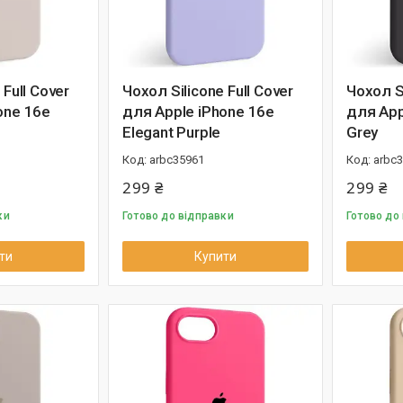
 Full Cover
Чохол Silicone Full Cover
Чохол Si
one 16e
для Apple iPhone 16e
для App
Elegant Purple
Grey
arbc35961
arbc
299 ₴
299 ₴
ки
Готово до відправки
Готово до
ти
Купити