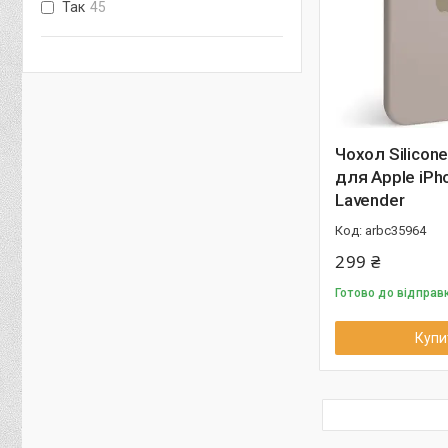
Так
45
Чохол Silicone
для Apple iPh
Lavender
arbc35964
299 ₴
Готово до відправ
Купи