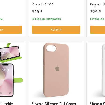
arbc34335
arbc
329 ₴
329 ₴
ки
Готово до відправки
Готово до
ти
Купити
Litchie
Чохол Silicone Full Cover
Чохол Si