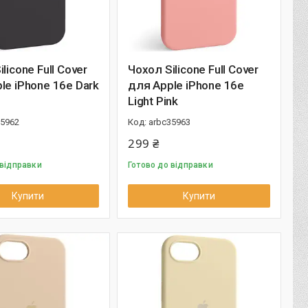
licone Full Cover
Чохол Silicone Full Cover
le iPhone 16e Dark
для Apple iPhone 16e
Light Pink
35962
arbc35963
299 ₴
 відправки
Готово до відправки
Купити
Купити