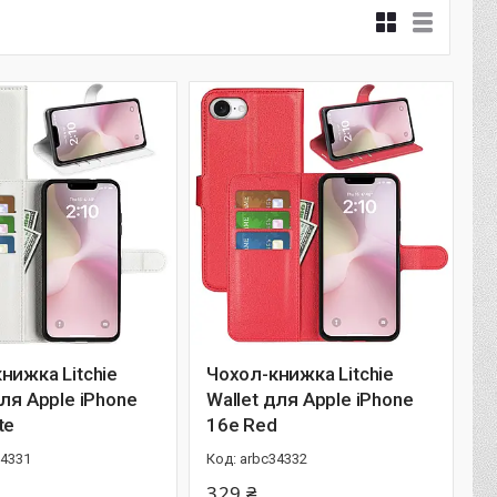
нижка Litchie
Чохол-книжка Litchie
для Apple iPhone
Wallet для Apple iPhone
te
16e Red
34331
arbc34332
329 ₴