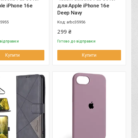
le iPhone 16e
для Apple iPhone 16e
Deep Navy
35955
arbc35956
299 ₴
 відправки
Готово до відправки
Купити
Купити