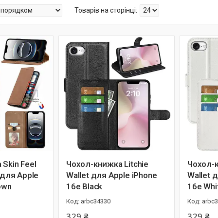
Skin Feel
Чохол-книжка Litchie
Чохол-к
 для Apple
Wallet для Apple iPhone
Wallet 
own
16e Black
16e Whi
arbc34330
arbc
329 ₴
329 ₴