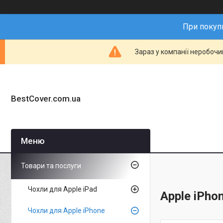
При покупц
Зараз у компанії неробочи
BestCover.com.ua
Товари та послуги
Чохли для Apple iPad
Apple iPho
Чохли для Apple iPhone