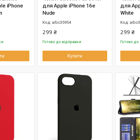
ple iPhone
для Apple iPhone 16e
для App
n
Nude
White
arbc35954
arbc
299 ₴
299 ₴
ки
Готово до відправки
Готово до
ти
Купити