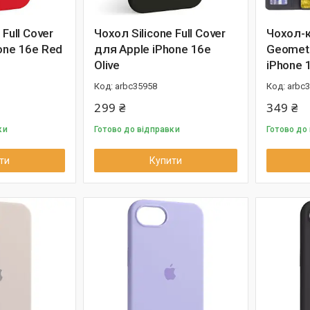
 Full Cover
Чохол Silicone Full Cover
Чохол-к
one 16e Red
для Apple iPhone 16e
Geometr
Olive
iPhone 
arbc35958
arbc
299 ₴
349 ₴
ки
Готово до відправки
Готово до
ти
Купити