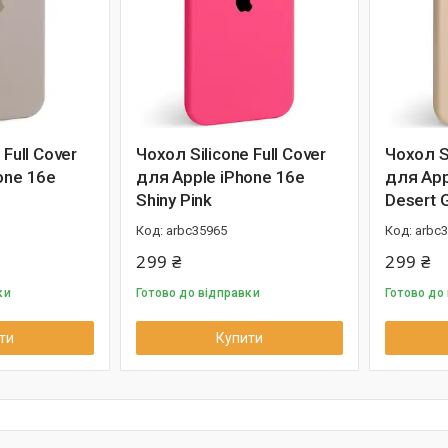
 Full Cover
Чохол Silicone Full Cover
Чохол Si
one 16e
для Apple iPhone 16e
для App
Shiny Pink
Desert 
arbc35965
arbc
299 ₴
299 ₴
ки
Готово до відправки
Готово до
ти
Купити