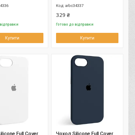
34336
arbc34337
329 ₴
 відправки
Готово до відправки
Купити
Купити
licone Full Cover
Чохол Silicone Full Cover