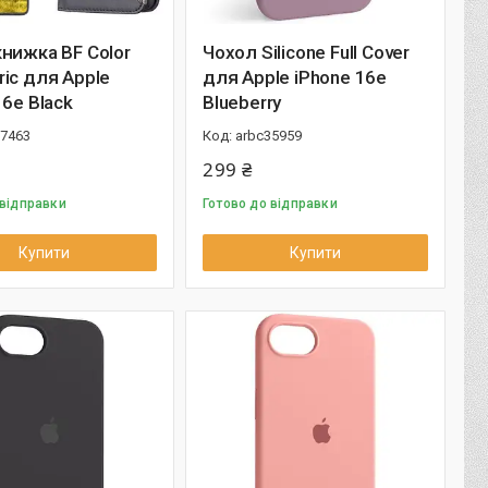
нижка BF Color
Чохол Silicone Full Cover
ic для Apple
для Apple iPhone 16e
16e Black
Blueberry
37463
arbc35959
299 ₴
 відправки
Готово до відправки
Купити
Купити