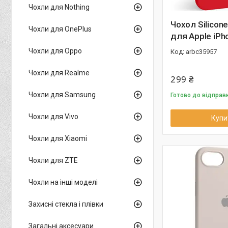
Чохли для Nothing
Чохол Silicone
Чохли для OnePlus
для Apple iPh
Чохли для Oppo
arbc35957
Чохли для Realme
299 ₴
Чохли для Samsung
Готово до відправ
Чохли для Vivo
Купи
Чохли для Xiaomi
Чохли для ZTE
Чохли на інші моделі
Захисні стекла і плівки
Загальні аксесуари