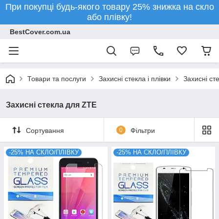
При покупці будь-якого товару 25% знижка на скло
або плівку!
BestCover.com.ua
Товари та послуги
Захисні стекла і плівки
Захисні ст
Захисні стекла для ZTE
Сортування
0
Фільтри
-25% НА СКЛО/ПЛІВКУ
-25% НА СКЛО/ПЛІВКУ