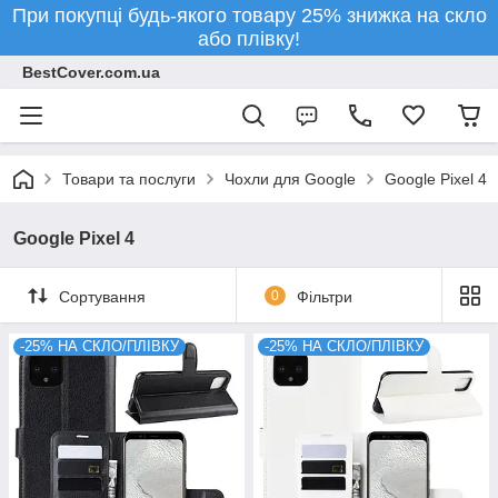
При покупці будь-якого товару 25% знижка на скло
або плівку!
BestCover.com.ua
Товари та послуги
Чохли для Google
Google Pixel 4
Google Pixel 4
Сортування
0
Фільтри
-25% НА СКЛО/ПЛІВКУ
-25% НА СКЛО/ПЛІВКУ