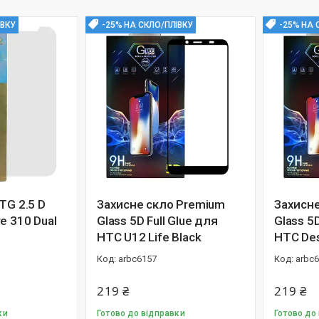
ІВКУ
-25% НА СКЛО/ПЛІВКУ
-25% НА 
TG 2.5 D
Захисне скло Premium
Захисне
e 310 Dual
Glass 5D Full Glue для
Glass 5D
HTC U12 Life Black
HTC Des
arbc6157
arbc
219 ₴
219 ₴
ки
Готово до відправки
Готово до