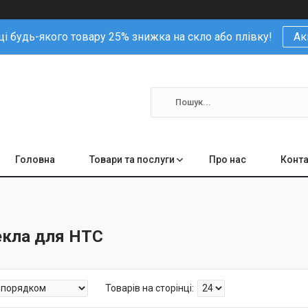
і будь-якого товару 25% знижка на скло або плівку!
Ак
Головна
Товари та послуги
Про нас
Конта
екла для HTC