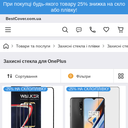
При покупці будь-якого товару 25% знижка на скло
або плівку!
BestCover.com.ua
Товари та послуги
Захисні стекла і плівки
Захисні ст
Захисні стекла для OnePlus
Сортування
0
Фільтри
-25% НА СКЛО/ПЛІВКУ
-25% НА СКЛО/ПЛІВКУ