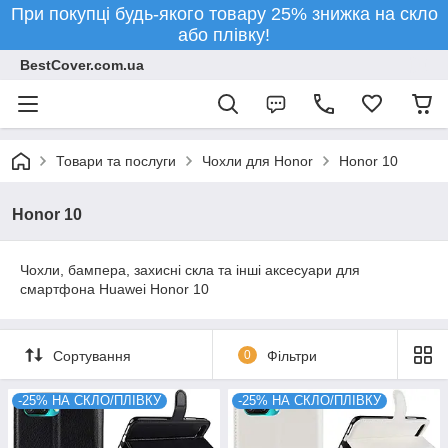
При покупці будь-якого товару 25% знижка на скло
або плівку!
BestCover.com.ua
Товари та послуги
Чохли для Honor
Honor 10
Honor 10
Чохли, бампера, захисні скла та інші аксесуари для
смартфона Huawei Honor 10
Сортування
0
Фільтри
-25% НА СКЛО/ПЛІВКУ
-25% НА СКЛО/ПЛІВКУ