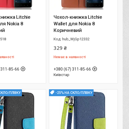
нижка Litchie
Чохол-книжка Litchie
для Nokia 8
Wallet для Nokia 8
ий
Коричневий
3518
hub_WjGp12332
329 ₴
аявності
Немає в наявності
 311-85-66
+380 (67) 311-85-66
Київстар
СКЛО/ПЛІВКУ
-25% НА СКЛО/ПЛІВКУ