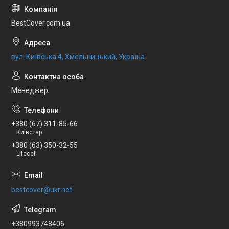
BestCover.com.ua
вул. Київська 4, Хмельницький, Україна
Менеджер
+380 (67) 311-85-66
Київстар
+380 (63) 350-32-55
Lifecell
bestcover@ukr.net
+380993748406