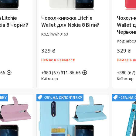
Litchie
Чохол-книжка Litchie
Чохол-к
kia 8 Чорний
Wallet для Nokia 8 Білий
Wallet 
Червон
lwwh0163
arbc
329 ₴
329 ₴
Немає в наявності
Немає в н
-66
+380 (67) 311-85-66
+380 (67)
Київстар
Київстар
ІВКУ
-25% НА СКЛО/ПЛІВКУ
-25% НА 