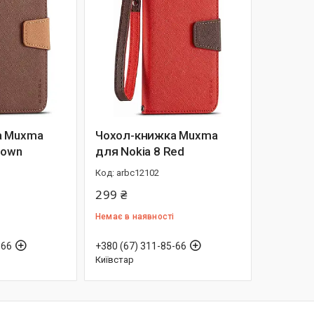
а Muxma
Чохол-книжка Muxma
rown
для Nokia 8 Red
arbc12102
299 ₴
Немає в наявності
-66
+380 (67) 311-85-66
Київстар