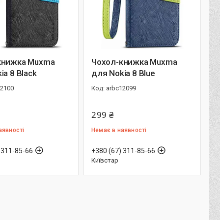
книжка Muxma
Чохол-книжка Muxma
ia 8 Black
для Nokia 8 Blue
12100
arbc12099
299 ₴
аявності
Немає в наявності
 311-85-66
+380 (67) 311-85-66
Київстар