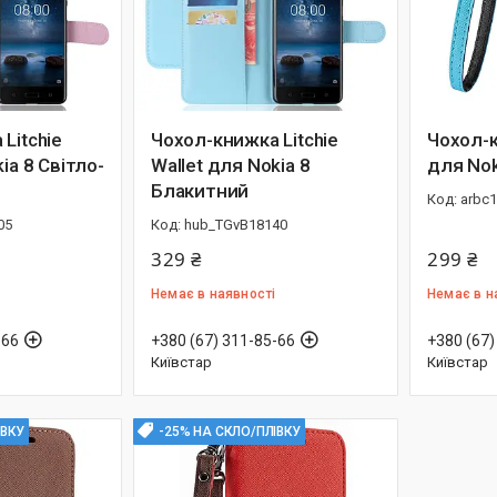
Litchie
Чохол-книжка Litchie
Чохол-
ia 8 Світло-
Wallet для Nokia 8
для Nok
Блакитний
arbc
05
hub_TGvB18140
329 ₴
299 ₴
Немає в наявності
Немає в н
-66
+380 (67) 311-85-66
+380 (67)
Київстар
Київстар
ІВКУ
-25% НА СКЛО/ПЛІВКУ