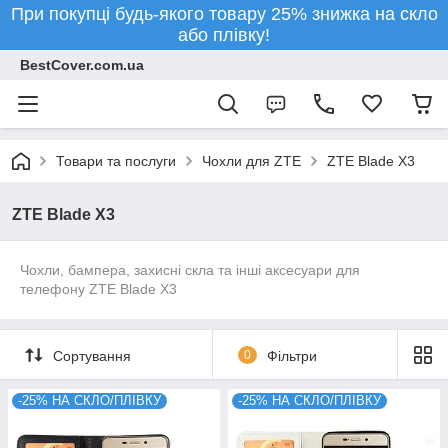
При покупці будь-якого товару 25% знижка на скло
або плівку!
BestCover.com.ua
Товари та послуги
Чохли для ZTE
ZTE Blade X3
ZTE Blade X3
Чохли, бампера, захисні скла та інші аксесуари для
телефону ZTE Blade X3
Сортування
0
Фільтри
-25% НА СКЛО/ПЛІВКУ
-25% НА СКЛО/ПЛІВКУ