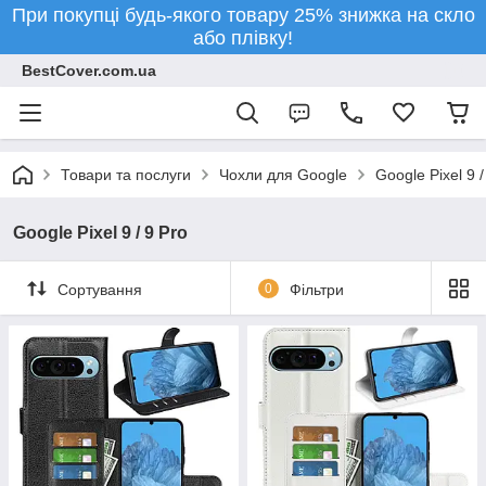
При покупці будь-якого товару 25% знижка на скло
або плівку!
BestCover.com.ua
Товари та послуги
Чохли для Google
Google Pixel 9 /
Google Pixel 9 / 9 Pro
Сортування
0
Фільтри