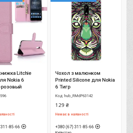
нижка Litchie
Чохол з малюнком
для Nokia 6
Printed Silicone для Nokia
-розовый
6 Тигр
5596
hub_RMdP63142
129 ₴
аявності
Немає в наявності
 311-85-66
+380 (67) 311-85-66
Київстар