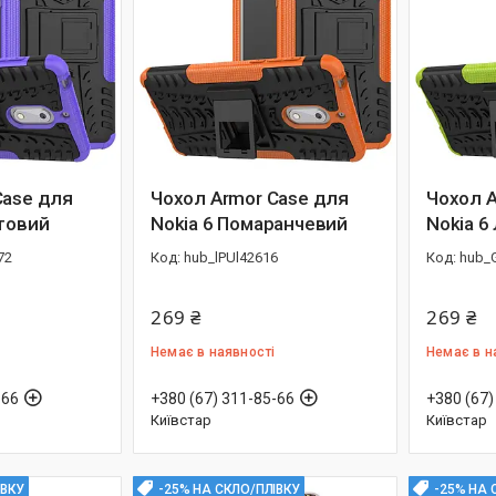
Case для
Чохол Armor Case для
Чохол A
етовий
Nokia 6 Помаранчевий
Nokia 6
72
hub_lPUl42616
hub_
269 ₴
269 ₴
Немає в наявності
Немає в н
-66
+380 (67) 311-85-66
+380 (67)
Київстар
Київстар
ІВКУ
-25% НА СКЛО/ПЛІВКУ
-25% НА 