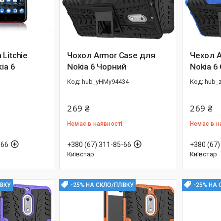
Litchie
Чохол Armor Case для
Чехол A
ia 6
Nokia 6 Чорний
Nokia 6
hub_yHMy94434
hub_
269 ₴
269 ₴
Немає в наявності
Немає в н
-66
+380 (67) 311-85-66
+380 (67)
Київстар
Київстар
ІВКУ
-25% НА СКЛО/ПЛІВКУ
-25% НА 