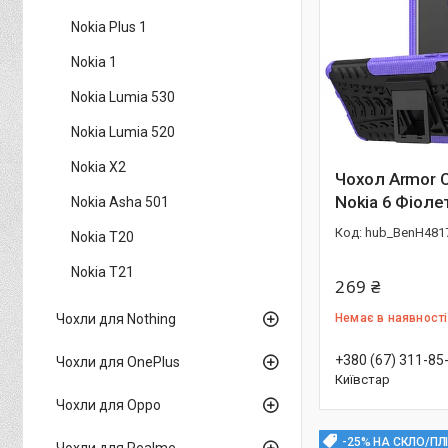
Nokia Plus 1
Nokia 1
Nokia Lumia 530
Nokia Lumia 520
Nokia X2
Чохол Armor 
Nokia 6 Фіол
Nokia Asha 501
hub_BenH481
Nokia T20
Nokia T21
269 ₴
Чохли для Nothing
Немає в наявності
+380 (67) 311-85
Чохли для OnePlus
Київстар
Чохли для Oppo
-25% НА СКЛО/ПЛ
Чохли для Realme