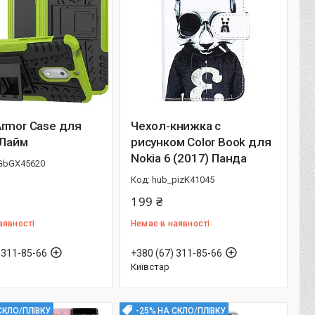
rmor Case для
Чехол-книжка с
 Лайм
рисунком Color Book для
Nokia 6 (2017) Панда
GbGX45620
hub_pizK41045
199 ₴
аявності
Немає в наявності
 311-85-66
+380 (67) 311-85-66
Київстар
СКЛО/ПЛІВКУ
-25% НА СКЛО/ПЛІВКУ