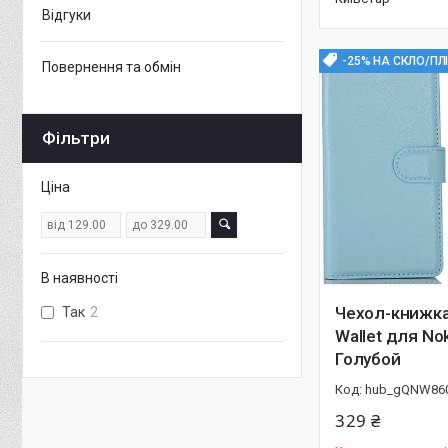
Відгуки
-25% НА СКЛО/ПЛ
Повернення та обмін
Фільтри
Ціна
В наявності
Чехол-книжка 
Так
2
Wallet для Nok
Голубой
hub_gQNW86
329 ₴