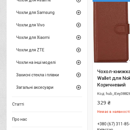
Чохли для Samsung
Чохли для Vivo
Чохли для Xiaomi
Чохли для ZTE
Чохли на інші моделі
Чохол-книжка 
Захисні стекла і плівки
Wallet для Nok
Коричневий
Загальні аксесуари
hub_IEey3882
329 ₴
Статті
Немає в наявності
Про нас
+380 (67) 311-85
Київстар