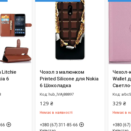
Litchie
Чохол з малюнком
Чехол-к
ia 6
Printed Silicone для Nokia
Wallet 
6 Шоколадка
Светло
8
hub_lVAj88897
arbc
129 ₴
329 ₴
Немає в наявності
Немає в н
-66
+380 (67) 311-85-66
+380 (67)
Київстар
Київстар