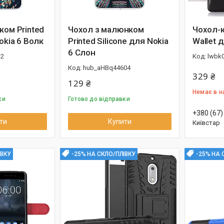
ком Printed
Чохол з малюнком
Чохол-к
okia 6 Волк
Printed Silicone для Nokia
Wallet 
6 Слон
12
lwbk
hub_aHBq44604
329 ₴
129 ₴
Немає в н
ки
Готово до відправки
+380 (67)
ти
Купити
Київстар
ІВКУ
-25% НА СКЛО/ПЛІВКУ
-25% НА 