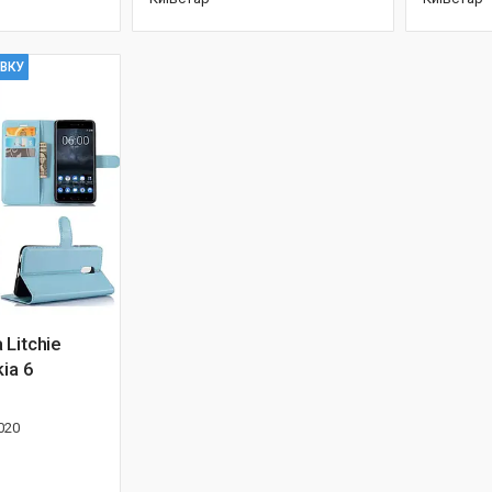
ІВКУ
Litchie
ia 6
020