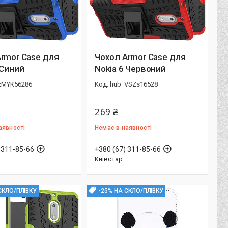
rmor Case для
Чохол Armor Case для
 Синий
Nokia 6 Червоний
zMYK56286
hub_VSZs16528
269 ₴
аявності
Немає в наявності
 311-85-66
+380 (67) 311-85-66
Київстар
СКЛО/ПЛІВКУ
-25% НА СКЛО/ПЛІВКУ