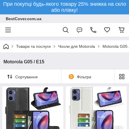
При покупці будь-якого товару 25% знижка на скло
або плівку!
BestCover.com.ua
Товари та послуги
Чохли для Motorola
Motorola G05 
Motorola G05 / E15
Сортування
0
Фільтри