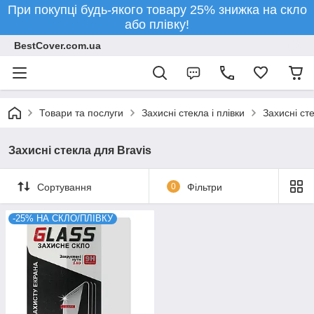
При покупці будь-якого товару 25% знижка на скло
або плівку!
BestCover.com.ua
Товари та послуги
Захисні стекла і плівки
Захисні ст
Захисні стекла для Bravis
Сортування
0
Фільтри
-25% НА СКЛО/ПЛІВКУ