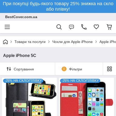
При покупці будь-якого товару 25% знижка на скло
або плівку!
BestCover.com.ua
Товари та послуги
Чохли для Apple iPhone
Apple iPh
Apple iPhone 5C
Сортування
0
Фільтри
-25% НА СКЛО/ПЛІВКУ
-25% НА СКЛО/ПЛІВКУ