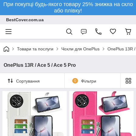
При покупці будь-якого товару 25% знижка на скло
або плівку!
BestCover.com.ua
Товари та послуги
Чохли для OnePlus
OnePlus 13R / 
OnePlus 13R / Ace 5 / Ace 5 Pro
Сортування
0
Фільтри