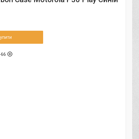
упити
-66