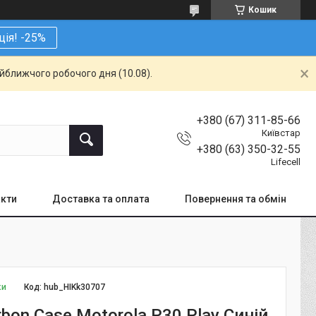
Кошик
ція! -25%
айближчого робочого дня (10.08).
+380 (67) 311-85-66
Київстар
+380 (63) 350-32-55
Lifecell
кти
Доставка та оплата
Повернення та обмін
ки
Код:
hub_HIKk30707
bon Case Motorola P30 Play Синій