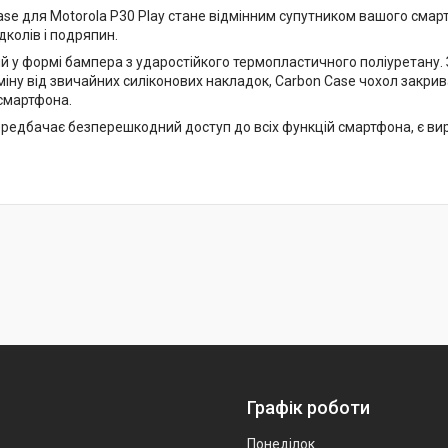
ase для Motorola P30 Play стане відмінним супутником вашого смар
колів і подряпин.
й у формі бампера з ударостійкого термопластичного поліуретану. 
міну від звичайних силіконових накладок, Carbon Case чохол закрив
 смартфона.
редбачає безперешкодний доступ до всіх функцій смартфона, є вирі
Графік роботи
Понеділок