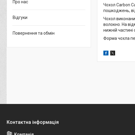
Про нас
Чохол Carbon C
пошкоджень, від
Відгуки
Чохол виконани
волокно. На від
нижній частині
Повернення та обмін
Форма чохла пе