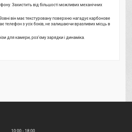
тфону. Захистить від більшості можливих механічних
Зовні він має текстуровану поверхню нагадує карбонове
ає телефон з усіх боків, не залишаючи вразливих місць в
зи для камери, роз'єму зарядки і динаміка.
10:00
18:00