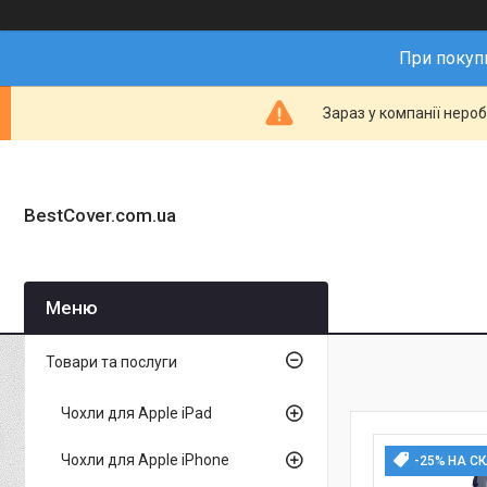
При покупц
Зараз у компанії неро
BestCover.com.ua
Товари та послуги
Чохли для Apple iPad
Чохли для Apple iPhone
-25% НА С