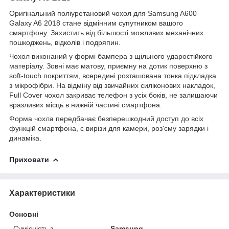
Оригінальний поліуретановий чохол для Samsung A600
Galaxy A6 2018 стане відмінним супутником вашого
смартфону. Захистить від більшості можливих механічних
пошкоджень, відколів і подряпин.
Чохол виконаний у формі бампера з щільного ударостійкого
матеріалу. Зовні має матову, приємну на дотик поверхню з
soft-touch покриттям, всередині розташована тонка підкладка
з мікрофібри. На відміну від звичайних силіконових накладок,
Full Cover чохол закриває телефон з усіх боків, не залишаючи
вразливих місць в нижній частині смартфона.
Форма чохла передбачає безперешкодний доступ до всіх
функцій смартфона, є вирізи для камери, роз'єму зарядки і
динаміка.
Приховати
Характеристики
Основні
Сумісність з
Samsung