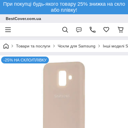
При покупці будь-якого товару 25% знижка на скло
або плівку!
BestCover.com.ua
Товари та послуги
Чохли для Samsung
Інші моделі 
-25% НА СКЛО/ПЛІВКУ