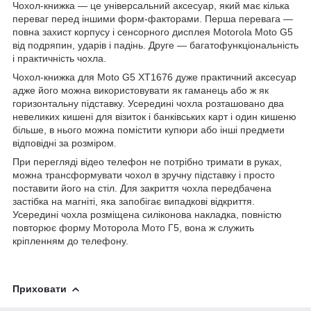
Чохол-книжка ― це універсальний аксесуар, який має кілька
переваг перед іншими форм-факторами. Перша перевага ―
повна захист корпусу і сенсорного дисплея Motorola Moto G5
від подряпин, ударів і падінь. Друге ― багатофункціональність
і практичність чохла.
Чохол-книжка для Moto G5 XT1676 дуже практичний аксесуар
адже його можна використовувати як гаманець або ж як
горизонтальну підставку. Усередині чохла розташовано два
невеликих кишені для візиток і банківських карт і один кишеню
більше, в нього можна помістити купюри або інші предмети
відповідні за розміром.
При перегляді відео телефон не потрібно тримати в руках,
можна трансформувати чохол в зручну підставку і просто
поставити його на стіл. Для закриття чохла передбачена
застібка на магніті, яка запобігає випадкові відкриття.
Усередині чохла розміщена силіконова накладка, повністю
повторює форму Моторола Мото Г5, вона ж служить
кріпленням до телефону.
Приховати