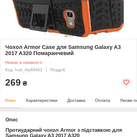
Чохол Armor Case для Samsung Galaxy A3
2017 A320 Помаранчевий
Немає в наявності
Код: hub_tIiy89462
Роздріб
269
₴
Опис
Характеристики
Доставка
Оплата
Умови п
Опис
Протиударний чохол Armor з підставкою для
Samsung Galaxy A3 2017 A320