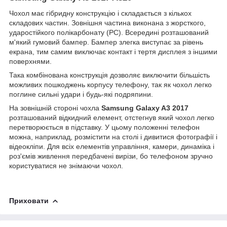
Чохол має гібридну конструкцію і складається з кількох
складових частин. Зовнішня частина виконана з жорсткого,
ударостійкого полікарбонату (PC). Всередині розташований
м'який гумовий бампер. Бампер злегка виступає за рівень
екрана, тим самим виключає контакт і тертя дисплея з іншими
поверхнями.
Така комбінована конструкція дозволяє виключити більшість
можливих пошкоджень корпусу телефону, так як чохол легко
поглине сильні удари і будь-які подряпини.
На зовнішній стороні чохла
Samsung Galaxy A3 2017
розташований відкидний елемент, отстегнув який чохол легко
перетворюється в підставку. У цьому положенні телефон
можна, наприклад, розмістити на столі і дивитися фотографії і
відеокліпи. Для всіх елементів управління, камери, динаміка і
роз'ємів живлення передбачені вирізи, бо телефоном зручно
користуватися не знімаючи чохол.
Приховати