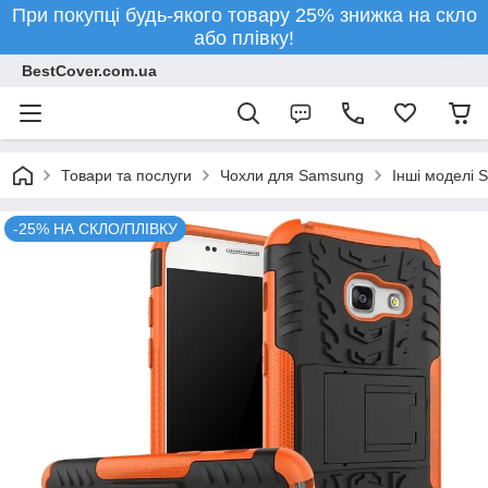
При покупці будь-якого товару 25% знижка на скло
або плівку!
BestCover.com.ua
Товари та послуги
Чохли для Samsung
Інші моделі 
-25% НА СКЛО/ПЛІВКУ