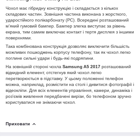
Чохол має гібридну конструкцію і складається з кількох
складових частин. Зовнішня частина виконана з жорсткого,
ударостійкого полікарбонату (PC). Всередині розташований
м'який гумовий бампер. Бампер злегка виступає за рівень
екрана, тим самим виключає контакт і тертя дисплея з іншими
поверхнями.
Така комбінована конструкція дозволяє виключити більшість
можливих пошкоджень корпусу телефону, так як чохол легко
поглине сильні удари і будь-які подряпини.
На зовнішній стороні чохла
Samsung A5 2017
розташований
відкидний елемент, отстегнув який чохол легко
перетворюється в підставку. У цьому положенні телефон
можна, наприклад, розмістити на столі і дивитися фотографії і
відеокліпи. Для всіх елементів управління, камери, динаміка і
роз'ємів живлення передбачені вирізи, бо телефоном зручно
користуватися не знімаючи чохол.
Приховати