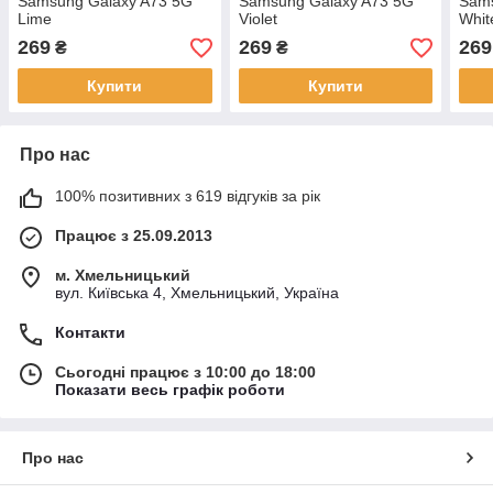
Samsung Galaxy A73 5G
Samsung Galaxy A73 5G
Sams
Lime
Violet
Whit
269
269
269
₴
₴
Купити
Купити
Про нас
100% позитивних з 619 відгуків за рік
Працює з 25.09.2013
м. Хмельницький
вул. Київська 4, Хмельницький, Україна
Контакти
Сьогодні працює з 10:00 до 18:00
Показати весь графік роботи
Про нас