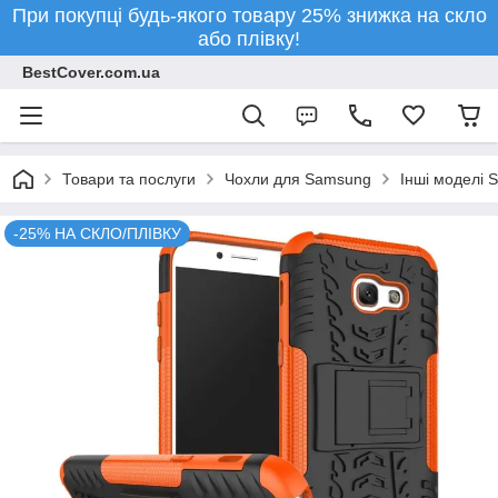
При покупці будь-якого товару 25% знижка на скло
або плівку!
BestCover.com.ua
Товари та послуги
Чохли для Samsung
Інші моделі 
-25% НА СКЛО/ПЛІВКУ