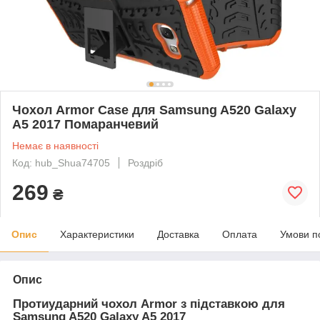
Чохол Armor Case для Samsung A520 Galaxy
A5 2017 Помаранчевий
Немає в наявності
Код: hub_Shua74705
Роздріб
269
₴
Опис
Характеристики
Доставка
Оплата
Умови п
Опис
Протиударний чохол Armor з підставкою для
Samsung A520 Galaxy A5 2017