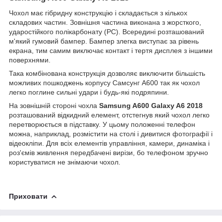
Чохол має гібридну конструкцію і складається з кількох
складових частин. Зовнішня частина виконана з жорсткого,
ударостійкого полікарбонату (PC). Всередині розташований
м'який гумовий бампер. Бампер злегка виступає за рівень
екрана, тим самим виключає контакт і тертя дисплея з іншими
поверхнями.
Така комбінована конструкція дозволяє виключити більшість
можливих пошкоджень корпусу Самсунг A600 так як чохол
легко поглине сильні удари і будь-які подряпини.
На зовнішній стороні чохла
Samsung A600 Galaxy A6 2018
розташований відкидний елемент, отстегнув який чохол легко
перетворюється в підставку. У цьому положенні телефон
можна, наприклад, розмістити на столі і дивитися фотографії і
відеокліпи. Для всіх елементів управління, камери, динаміка і
роз'ємів живлення передбачені вирізи, бо телефоном зручно
користуватися не знімаючи чохол.
Приховати