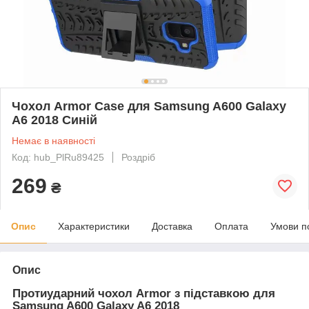
Чохол Armor Case для Samsung A600 Galaxy
A6 2018 Синій
Немає в наявності
Код: hub_PlRu89425
Роздріб
269
₴
Опис
Характеристики
Доставка
Оплата
Умови п
Опис
Протиударний чохол Armor з підставкою для
Samsung A600 Galaxy A6 2018