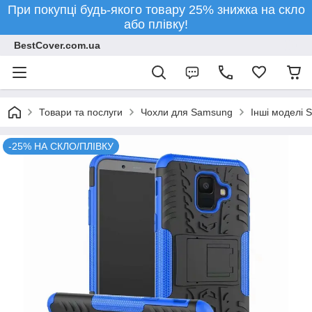
При покупці будь-якого товару 25% знижка на скло
або плівку!
BestCover.com.ua
Товари та послуги
Чохли для Samsung
Інші моделі 
-25% НА СКЛО/ПЛІВКУ