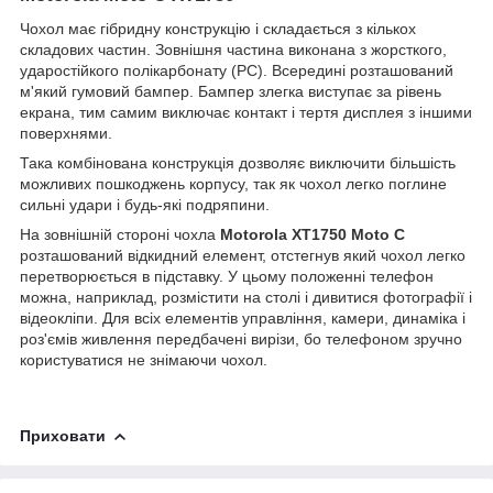
Чохол має гібридну конструкцію і складається з кількох
складових частин. Зовнішня частина виконана з жорсткого,
ударостійкого полікарбонату (PC). Всередині розташований
м'який гумовий бампер. Бампер злегка виступає за рівень
екрана, тим самим виключає контакт і тертя дисплея з іншими
поверхнями.
Така комбінована конструкція дозволяє виключити більшість
можливих пошкоджень корпусу, так як чохол легко поглине
сильні удари і будь-які подряпини.
На зовнішній стороні чохла
Motorola XT1750 Moto C
розташований відкидний елемент, отстегнув який чохол легко
перетворюється в підставку. У цьому положенні телефон
можна, наприклад, розмістити на столі і дивитися фотографії і
відеокліпи. Для всіх елементів управління, камери, динаміка і
роз'ємів живлення передбачені вирізи, бо телефоном зручно
користуватися не знімаючи чохол.
Приховати