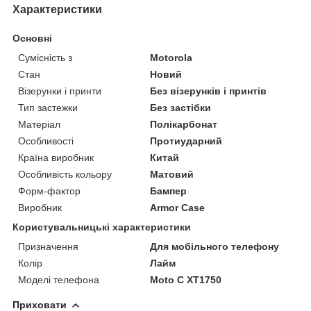
Характеристики
Основні
Сумісність з
Motorola
Стан
Новий
Візерунки і принти
Без візерунків і принтів
Тип застежки
Без застібки
Матеріал
Полікарбонат
Особливості
Протиударний
Країна виробник
Китай
Особливість кольору
Матовий
Форм-фактор
Бампер
Виробник
Armor Case
Користувальницькі характеристики
Призначення
Для мобільного телефону
Колір
Лайм
Моделі телефона
Moto C XT1750
Приховати