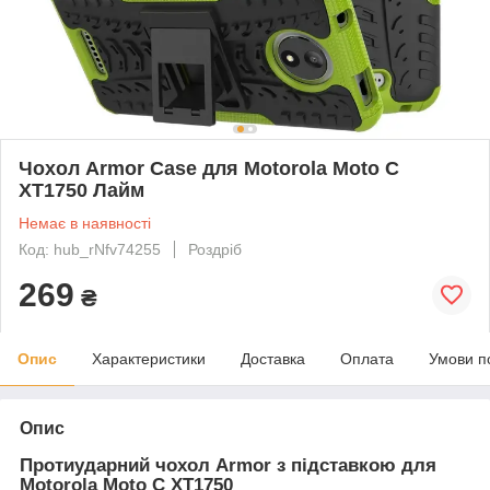
Чохол Armor Case для Motorola Moto C
XT1750 Лайм
Немає в наявності
Код: hub_rNfv74255
Роздріб
269
₴
Опис
Характеристики
Доставка
Оплата
Умови п
Опис
Протиударний чохол Armor з підставкою для
Motorola Moto C XT1750