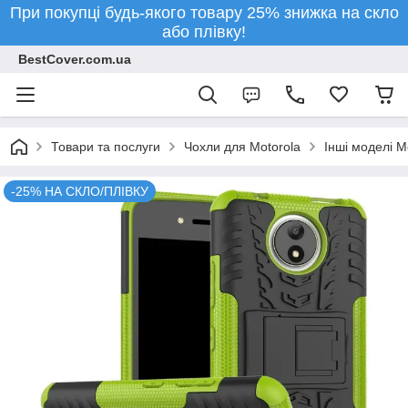
При покупці будь-якого товару 25% знижка на скло
або плівку!
BestCover.com.ua
Товари та послуги
Чохли для Motorola
Інші моделі M
-25% НА СКЛО/ПЛІВКУ