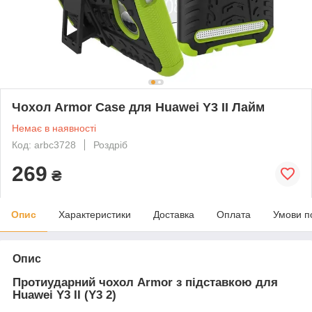
Чохол Armor Case для Huawei Y3 II Лайм
Немає в наявності
Код: arbc3728
Роздріб
269
₴
Опис
Характеристики
Доставка
Оплата
Умови п
Опис
Протиударний чохол Armor з підставкою для
Huawei Y3 II (Y3 2)