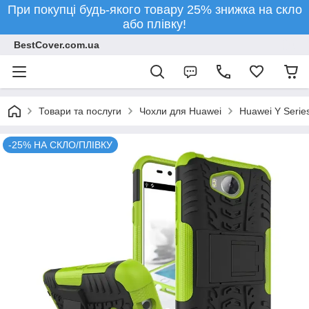
При покупці будь-якого товару 25% знижка на скло
або плівку!
BestCover.com.ua
Товари та послуги
Чохли для Huawei
Huawei Y Serie
-25% НА СКЛО/ПЛІВКУ