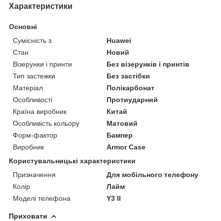
Характеристики
Основні
Сумісність з
Huawei
Стан
Новий
Візерунки і принти
Без візерунків і принтів
Тип застежки
Без застібки
Матеріал
Полікарбонат
Особливості
Протиударний
Країна виробник
Китай
Особливість кольору
Матовий
Форм-фактор
Бампер
Виробник
Armor Case
Користувальницькі характеристики
Призначення
Для мобільного телефону
Колір
Лайм
Моделі телефона
Y3 II
Приховати