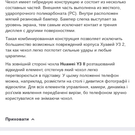
Чехол имеет гибридную конструкцию и состоит из несколько
составных частей. Внешняя часть выполнена из жесткого,
ударопрочного поликарбоната (PC). Внутри расположен
мягкий резиновый бампер. Бампер слегка выступает за
уровень экрана, тем самым исключает контакт и трения
дисплея с другими поверхностями.
Такая комбинированная конструкция позволяет исключить
большинство возможных повреждений корпуса Хуавей У3 2,
так как чехол легко поглотит сильные удары и любые
царапины.
На зовнішній стороні чохла
Huawei Y3 II
розташований
відкидний елемент, отстегнув який чохол легко
перетворюється в підставку. У цьому положенні телефон
можна, наприклад, розмістити на столі і дивитися фотографії і
відеокліпи. Для всіх елементів управління, камери, динаміка і
роз'ємів живлення передбачені вирізи, бо телефоном зручно
користуватися не знімаючи чохол.
Приховати