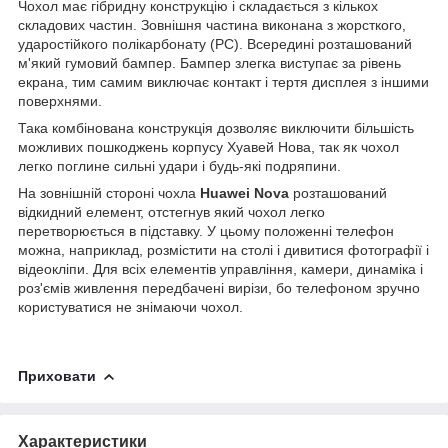
Чохол має гібридну конструкцію і складається з кількох
складових частин. Зовнішня частина виконана з жорсткого,
ударостійкого полікарбонату (PC). Всередині розташований
м'який гумовий бампер. Бампер злегка виступає за рівень
екрана, тим самим виключає контакт і тертя дисплея з іншими
поверхнями.
Така комбінована конструкція дозволяє виключити більшість
можливих пошкоджень корпусу Хуавей Нова, так як чохол
легко поглине сильні удари і будь-які подряпини.
На зовнішній стороні чохла
Huawei Nova
розташований
відкидний елемент, отстегнув який чохол легко
перетворюється в підставку. У цьому положенні телефон
можна, наприклад, розмістити на столі і дивитися фотографії і
відеокліпи. Для всіх елементів управління, камери, динаміка і
роз'ємів живлення передбачені вирізи, бо телефоном зручно
користуватися не знімаючи чохол.
Приховати
Характеристики