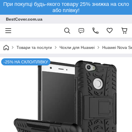
При покупці будь-якого товару 25% знижка на скло
або плівку!
BestCover.com.ua
Товари та послуги
Чохли для Huawei
Huawei Nova Se
-25% НА СКЛО/ПЛІВКУ