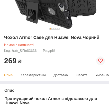
Чохол Armor Case для Huawei Nova Чорний
Немає в наявності
Код: hub_SiRo83636
Роздріб
269
₴
Опис
Характеристики
Доставка
Оплата
Умови п
Опис
Протиударний чохол Armor з підставкою для
Huawei Nova