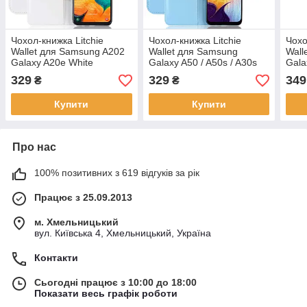
Чохол-книжка Litchie
Чохол-книжка Litchie
Чохо
Wallet для Samsung A202
Wallet для Samsung
Wall
Galaxy A20e White
Galaxy A50 / A50s / A30s
Gala
Блакитний
329
329
349
₴
₴
Купити
Купити
Про нас
100% позитивних з 619 відгуків за рік
Працює з 25.09.2013
м. Хмельницький
вул. Київська 4, Хмельницький, Україна
Контакти
Сьогодні працює з 10:00 до 18:00
Показати весь графік роботи