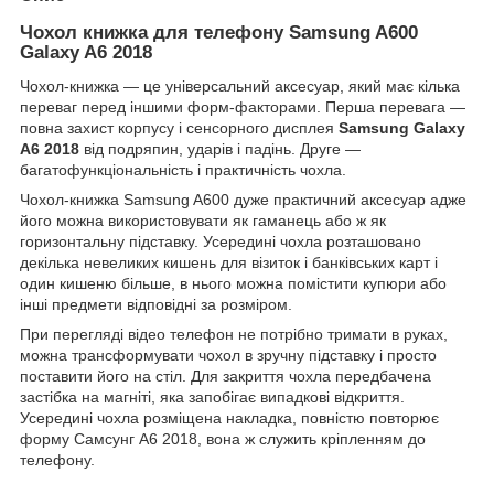
Чохол книжка для телефону Samsung A600
Galaxy A6 2018
Чохол-книжка ― це універсальний аксесуар, який має кілька
переваг перед іншими форм-факторами. Перша перевага ―
повна захист корпусу і сенсорного дисплея
Samsung Galaxy
A6 2018
від подряпин, ударів і падінь. Друге ―
багатофункціональність і практичність чохла.
Чохол-книжка Samsung A600 дуже практичний аксесуар адже
його можна використовувати як гаманець або ж як
горизонтальну підставку. Усередині чохла розташовано
декілька невеликих кишень для візиток і банківських карт і
один кишеню більше, в нього можна помістити купюри або
інші предмети відповідні за розміром.
При перегляді відео телефон не потрібно тримати в руках,
можна трансформувати чохол в зручну підставку і просто
поставити його на стіл. Для закриття чохла передбачена
застібка на магніті, яка запобігає випадкові відкриття.
Усередині чохла розміщена накладка, повністю повторює
форму Самсунг А6 2018, вона ж служить кріпленням до
телефону.