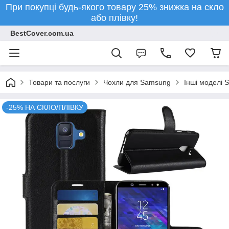
При покупці будь-якого товару 25% знижка на скло
або плівку!
BestCover.com.ua
Товари та послуги
Чохли для Samsung
Інші моделі 
-25% НА СКЛО/ПЛІВКУ