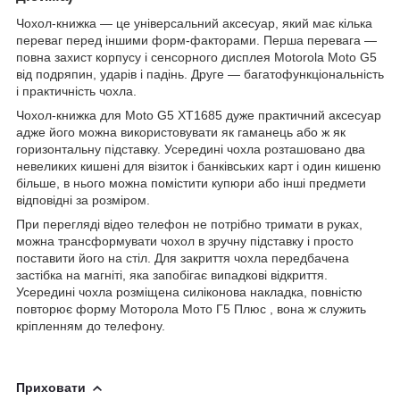
Чохол-книжка ― це універсальний аксесуар, який має кілька
переваг перед іншими форм-факторами. Перша перевага ―
повна захист корпусу і сенсорного дисплея Motorola Moto G5
від подряпин, ударів і падінь. Друге ― багатофункціональність
і практичність чохла.
Чохол-книжка для Moto G5 XT1685 дуже практичний аксесуар
адже його можна використовувати як гаманець або ж як
горизонтальну підставку. Усередині чохла розташовано два
невеликих кишені для візиток і банківських карт і один кишеню
більше, в нього можна помістити купюри або інші предмети
відповідні за розміром.
При перегляді відео телефон не потрібно тримати в руках,
можна трансформувати чохол в зручну підставку і просто
поставити його на стіл. Для закриття чохла передбачена
застібка на магніті, яка запобігає випадкові відкриття.
Усередині чохла розміщена силіконова накладка, повністю
повторює форму Моторола Мото Г5 Плюс , вона ж служить
кріпленням до телефону.
Приховати