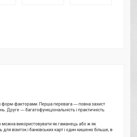
ми форм-факторами. Перша перевага ― повна захист
дінь. Друге ― багатофункціональність і практичність
 можна використовувати як гаманець або ж як
для візиток і банківських карт і один кишеню більше, в