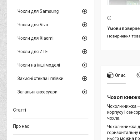
Чохли для Samsung
Чохли для Vivo
повернення тов
Чохли для Xiaomi
Чохли для ZTE
Чохли на інші моделі
Опис
Захисні стекла і плівки
Загальні аксесуари
Чохол книжк
Чохол-книжка ―
Статті
корпусу і сенс
чохла.
Про нас
Чохол-книжка 
горизонтальну п
нього можна пом