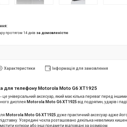
ару протягом 14 днів
за домовленістю
Характеристики
Інформація для замовлення
а для телефону Motorola Moto G6 XT1925
 це універсальний аксесуар, який має кілька переваг перед інши
орного дисплея
Motorola Moto G6 XT1925
від подряпин, ударів і па
для
Motorola Moto G6 XT1925
дуже практичний аксесуар адже його
ідставку. Усередині чохла розташовано декілька невеликих кишень 
істити купюри або інші предмети відповідні за розміром.