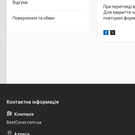
Відгуки
При перегляді в
Для закриття чо
Повернення та обмін
повторює форму
BestCover.com.ua