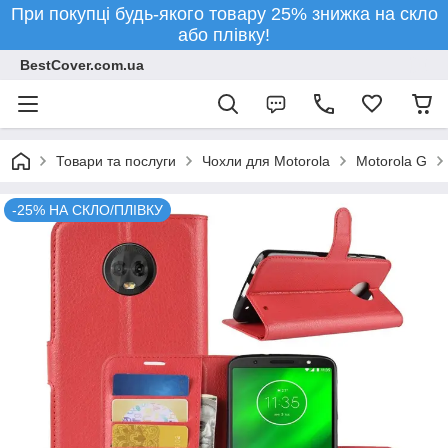
При покупці будь-якого товару 25% знижка на скло
або плівку!
BestCover.com.ua
Товари та послуги
Чохли для Motorola
Motorola G
-25% НА СКЛО/ПЛІВКУ