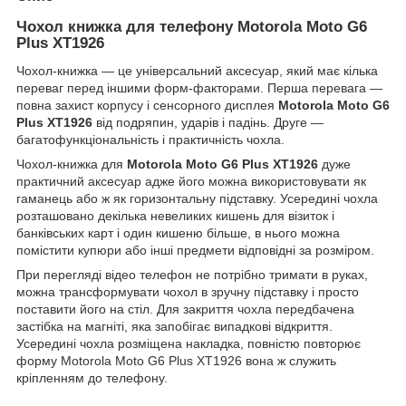
Чохол книжка для телефону Motorola Moto G6
Plus XT1926
Чохол-книжка ― це універсальний аксесуар, який має кілька
переваг перед іншими форм-факторами. Перша перевага ―
повна захист корпусу і сенсорного дисплея
Motorola Moto G6
Plus XT1926
від подряпин, ударів і падінь. Друге ―
багатофункціональність і практичність чохла.
Чохол-книжка для
Motorola Moto G6 Plus XT1926
дуже
практичний аксесуар адже його можна використовувати як
гаманець або ж як горизонтальну підставку. Усередині чохла
розташовано декілька невеликих кишень для візиток і
банківських карт і один кишеню більше, в нього можна
помістити купюри або інші предмети відповідні за розміром.
При перегляді відео телефон не потрібно тримати в руках,
можна трансформувати чохол в зручну підставку і просто
поставити його на стіл. Для закриття чохла передбачена
застібка на магніті, яка запобігає випадкові відкриття.
Усередині чохла розміщена накладка, повністю повторює
форму Motorola Moto G6 Plus XT1926 вона ж служить
кріпленням до телефону.