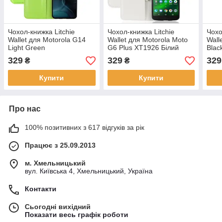
Чохол-книжка Litchie
Чохол-книжка Litchie
Чохо
Wallet для Motorola G14
Wallet для Motorola Moto
Wall
Light Green
G6 Plus XT1926 Білий
Blac
329
329
329
₴
₴
Купити
Купити
Про нас
100% позитивних з 617 відгуків за рік
Працює з 25.09.2013
м. Хмельницький
вул. Київська 4, Хмельницький, Україна
Контакти
Сьогодні вихідний
Показати весь графік роботи