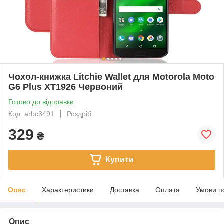
Чохол-книжка Litchie Wallet для Motorola Moto
G6 Plus XT1926 Червоний
Готово до відправки
Код: arbc3491
Роздріб
329
₴
Купити
Опис
Характеристики
Доставка
Оплата
Умови п
Опис