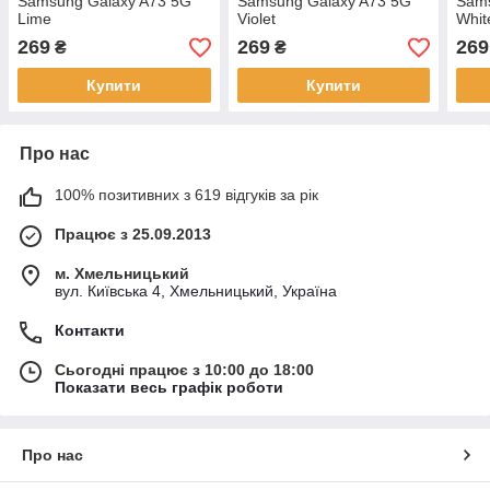
Samsung Galaxy A73 5G
Samsung Galaxy A73 5G
Sams
Lime
Violet
Whit
269
269
269
₴
₴
Купити
Купити
Про нас
100% позитивних з 619 відгуків за рік
Працює з 25.09.2013
м. Хмельницький
вул. Київська 4, Хмельницький, Україна
Контакти
Сьогодні працює з 10:00 до 18:00
Показати весь графік роботи
Про нас