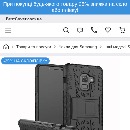
При покупці будь-якого товару 25% знижка на скло
або плівку!
BestCover.com.ua
Товари та послуги
Чохли для Samsung
Інші моделі 
-25% НА СКЛО/ПЛІВКУ