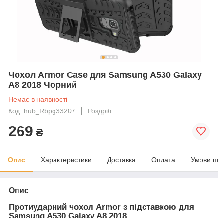
Чохол Armor Case для Samsung A530 Galaxy
A8 2018 Чорний
Немає в наявності
Код: hub_Rbpg33207
Роздріб
269
₴
Опис
Характеристики
Доставка
Оплата
Умови п
Опис
Протиударний чохол Armor з підставкою для
Samsung A530 Galaxy A8 2018