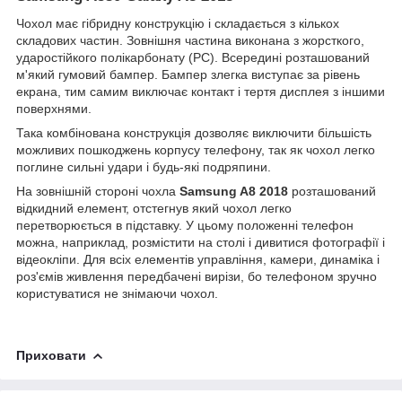
Чохол має гібридну конструкцію і складається з кількох
складових частин. Зовнішня частина виконана з жорсткого,
ударостійкого полікарбонату (PC). Всередині розташований
м'який гумовий бампер. Бампер злегка виступає за рівень
екрана, тим самим виключає контакт і тертя дисплея з іншими
поверхнями.
Така комбінована конструкція дозволяє виключити більшість
можливих пошкоджень корпусу телефону, так як чохол легко
поглине сильні удари і будь-які подряпини.
На зовнішній стороні чохла
Samsung A8 2018
розташований
відкидний елемент, отстегнув який чохол легко
перетворюється в підставку. У цьому положенні телефон
можна, наприклад, розмістити на столі і дивитися фотографії і
відеокліпи. Для всіх елементів управління, камери, динаміка і
роз'ємів живлення передбачені вирізи, бо телефоном зручно
користуватися не знімаючи чохол.
Приховати