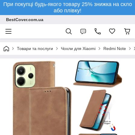
При покупці будь-якого товару 25% знижка на скло
або плівку!
BestCover.com.ua
Товари та послуги
Чохли для Xiaomi
Redmi Note