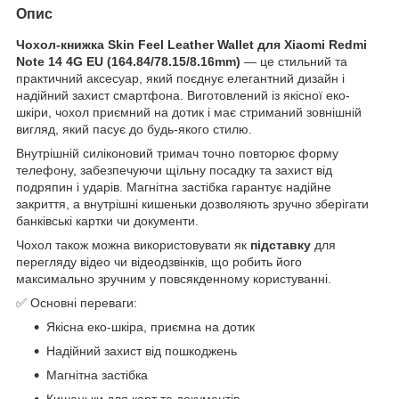
Опис
Чохол-книжка Skin Feel Leather Wallet для Xiaomi Redmi
Note 14 4G EU (164.84/78.15/8.16mm)
— це стильний та
практичний аксесуар, який поєднує елегантний дизайн і
надійний захист смартфона. Виготовлений із якісної еко-
шкіри, чохол приємний на дотик і має стриманий зовнішній
вигляд, який пасує до будь-якого стилю.
Внутрішній силіконовий тримач точно повторює форму
телефону, забезпечуючи щільну посадку та захист від
подряпин і ударів. Магнітна застібка гарантує надійне
закриття, а внутрішні кишеньки дозволяють зручно зберігати
банківські картки чи документи.
Чохол також можна використовувати як
підставку
для
перегляду відео чи відеодзвінків, що робить його
максимально зручним у повсякденному користуванні.
✅ Основні переваги:
Якісна еко-шкіра, приємна на дотик
Надійний захист від пошкоджень
Магнітна застібка
Кишеньки для карт та документів