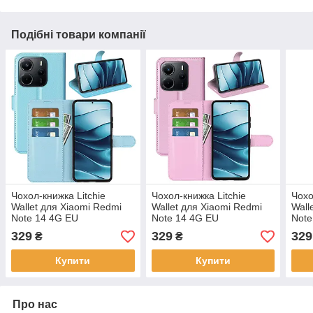
Подібні товари компанії
Чохол-книжка Litchie
Чохол-книжка Litchie
Чохо
Wallet для Xiaomi Redmi
Wallet для Xiaomi Redmi
Wall
Note 14 4G EU
Note 14 4G EU
Note
(164.84/78.15/8.16mm)
(164.84/78.15/8.16mm)
(164
329
329
329
₴
₴
Light Blue
Light Pink
Viole
Купити
Купити
Про нас