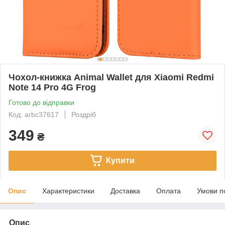
Чохол-книжка Animal Wallet для Xiaomi Redmi
Note 14 Pro 4G Frog
Готово до відправки
Код: arbc37617
Роздріб
349
₴
Купити
Опис
Характеристики
Доставка
Оплата
Умови п
Опис