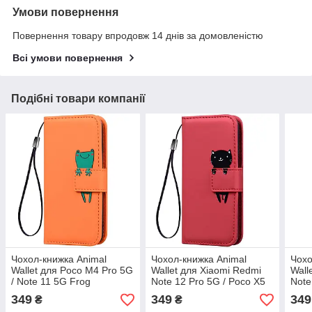
Умови повернення
Повернення товару впродовж 14 днів за домовленістю
Всі умови повернення
Подібні товари компанії
Чохол-книжка Animal
Чохол-книжка Animal
Чохо
Wallet для Poco M4 Pro 5G
Wallet для Xiaomi Redmi
Wall
/ Note 11 5G Frog
Note 12 Pro 5G / Poco X5
Note
Pro 5G Cat
349
349
349
₴
₴