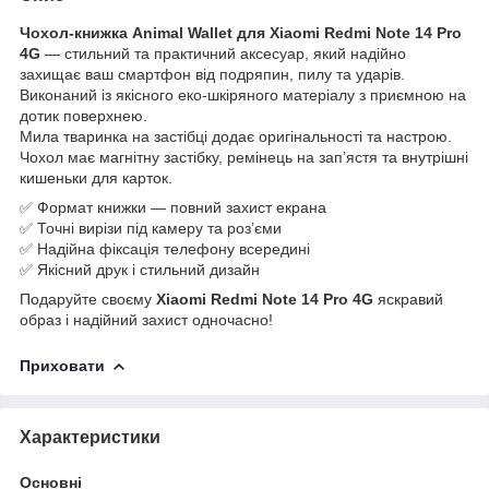
Чохол-книжка Animal Wallet для
Xiaomi Redmi Note 14 Pro
4G
— стильний та практичний аксесуар, який надійно
захищає ваш смартфон від подряпин, пилу та ударів.
Виконаний із якісного еко-шкіряного матеріалу з приємною на
дотик поверхнею.
Мила тваринка на застібці додає оригінальності та настрою.
Чохол має магнітну застібку, ремінець на зап’ястя та внутрішні
кишеньки для карток.
✅ Формат книжки — повний захист екрана
✅ Точні вирізи під камеру та роз’єми
✅ Надійна фіксація телефону всередині
✅ Якісний друк і стильний дизайн
Подаруйте своєму
Xiaomi Redmi Note 14 Pro 4G
яскравий
образ і надійний захист одночасно!
Приховати
Характеристики
Основні