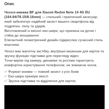
Опис
Чохол-книжка BF для
Xiaomi Redmi Note 14 4G EU
(164.84/78.15/8.16mm)
— стильний і практичний аксесуар,
який забезпечує надійний захист вашого смартфона від
подряпин, пилу та ударів.
Виготовлений із якісної еко-шкіри, що приємна на дотик і
стійка до зношування.
Елегантний геометричний дизайн підкреслює сучасний стиль
власника.
Чохол має магнітну застібку, внутрішні кишеньки для карток та
зручну функцію підставки для перегляду відео.
Точні вирізи під камеру, динаміки та роз’єми гарантують
комфортне користування телефоном, не знімаючи чохла.
✅ Формат книжки — повний захист з усіх боків
✅ Еко-шкіра преміум якості
✅ Зручна підставка та відділення для карток.