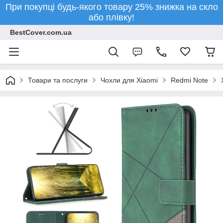
При покупці будь-якого товару 25% знижка на скло
або плівку!
BestCover.com.ua
Товари та послуги
Чохли для Xiaomi
Redmi Note