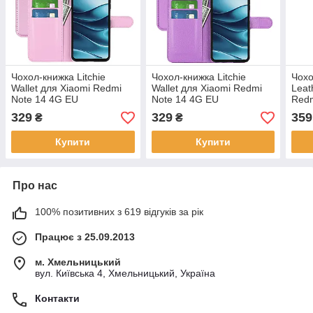
Чохол-книжка Litchie
Чохол-книжка Litchie
Чохо
Wallet для Xiaomi Redmi
Wallet для Xiaomi Redmi
Leat
Note 14 4G EU
Note 14 4G EU
Redm
(164.84/78.15/8.16mm)
(164.84/78.15/8.16mm)
(164
329
329
359
₴
₴
Light Pink
Violet
Gre
Купити
Купити
Про нас
100% позитивних з 619 відгуків за рік
Працює з 25.09.2013
м. Хмельницький
вул. Київська 4, Хмельницький, Україна
Контакти