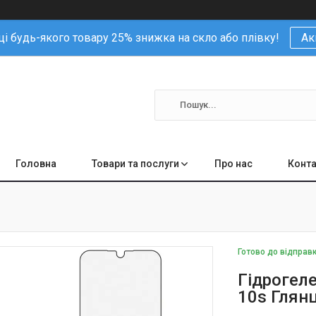
і будь-якого товару 25% знижка на скло або плівку!
Ак
Головна
Товари та послуги
Про нас
Конта
Готово до відправ
Гідрогеле
10s Глян