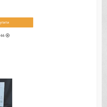
упити
-66