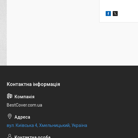
BestCover.com.ua
вул. Київська 4, Хмельницький, Україна