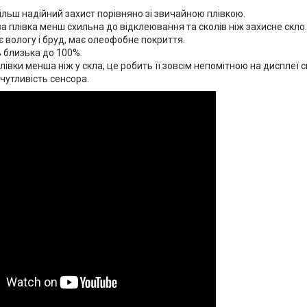
ільш надійний захист порівняно зі звичайною плівкою.
а плівка менш схильна до відклеювання та сколів ніж захисне скло.
 вологу і бруд, має олеофобне покриття.
 близька до 100%.
івки менша ніж у скла, це робить її зовсім непомітною на дисплеї 
чутливість сенсора.