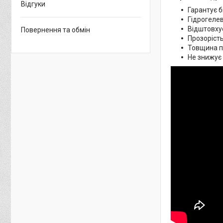
Відгуки
Гарантує б
Гідрогелев
Відштовхує
Повернення та обмін
Прозорість
Товщина пл
Не знижує 