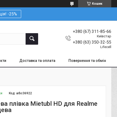
Кошик
ція! -25%
+380 (67) 311-85-66
Київстар
+380 (63) 350-32-55
Lifecell
кти
Доставка та оплата
Повернення та обмін
ки
Код:
arbc36922
ва плівка Mietubl HD для Realme
цева