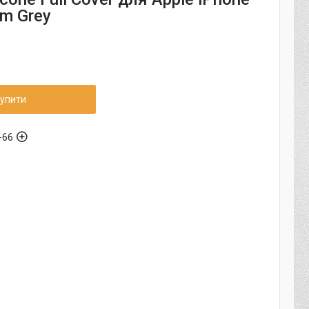
um Grey
упити
-66