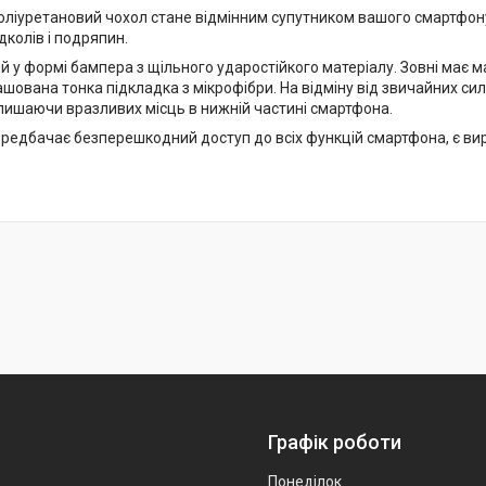
оліуретановий чохол стане відмінним супутником вашого смартфону
колів і подряпин.
 у формі бампера з щільного ударостійкого матеріалу. Зовні має м
шована тонка підкладка з мікрофібри. На відміну від звичайних сил
залишаючи вразливих місць в нижній частині смартфона.
редбачає безперешкодний доступ до всіх функцій смартфона, є вирі
Графік роботи
Понеділок