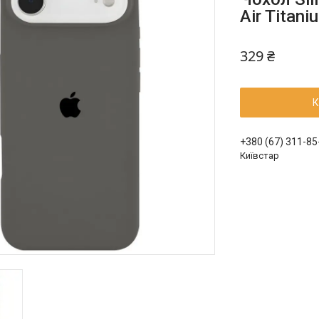
Air Titani
329 ₴
К
+380 (67) 311-85
Київстар