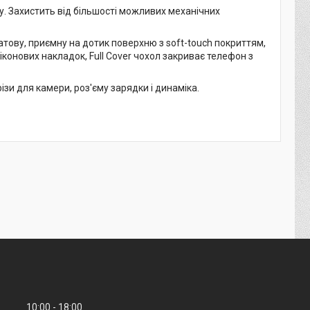
. Захистить від більшості можливих механічних
атову, приємну на дотик поверхню з soft-touch покриттям,
іконових накладок, Full Cover чохол закриває телефон з
зи для камери, роз'єму зарядки і динаміка.
10:00
18:00