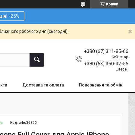
Кошик
ція! -25%
ближчого робочого дня (сьогодні).
+380 (67) 311-85-66
Київстар
+380 (63) 350-32-55
Lifecell
кти
Доставка та оплата
Повернення та обмін
ки
Код:
arbc36890
icone Full Cover для Apple iPhone