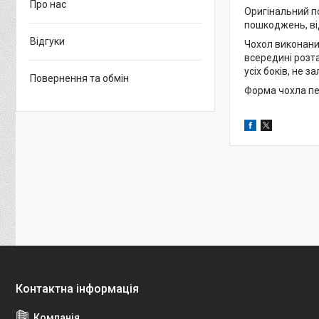
Про нас
Оригінальний п
пошкоджень, від
Відгуки
Чохол виконаний
всередині розта
усіх боків, не 
Повернення та обмін
Форма чохла пе