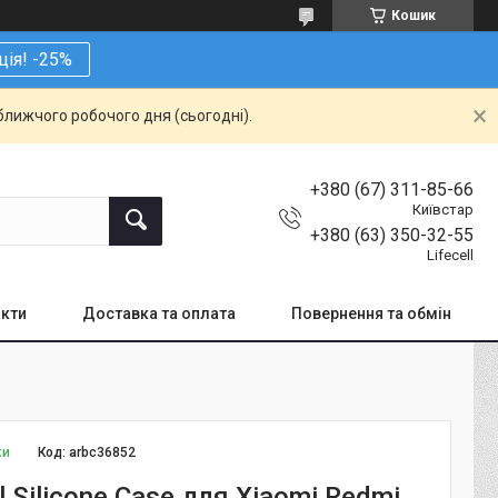
Кошик
ція! -25%
ближчого робочого дня (сьогодні).
+380 (67) 311-85-66
Київстар
+380 (63) 350-32-55
Lifecell
кти
Доставка та оплата
Повернення та обмін
ки
Код:
arbc36852
l Silicone Case для Xiaomi Redmi