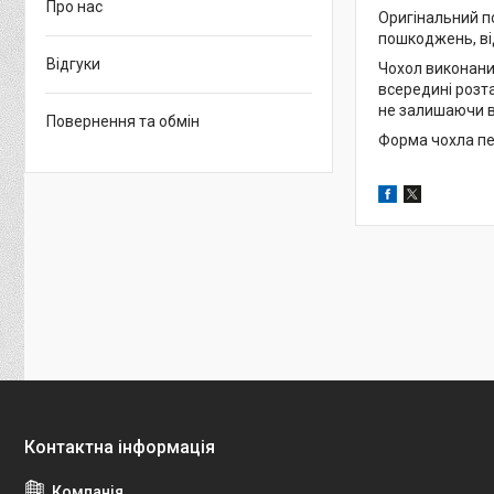
Про нас
Оригінальний п
пошкоджень, від
Відгуки
Чохол виконаний
всередині розта
не залишаючи в
Повернення та обмін
Форма чохла пе