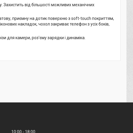
. Захистить від більшості можливих механічних
атову, приємну на дотик поверхню з soft-touch покриттям,
іконових накладок, чохол закриває телефон з усіх боків,
зи для камери, роз'єму зарядки і динаміка.
10:00
18:00