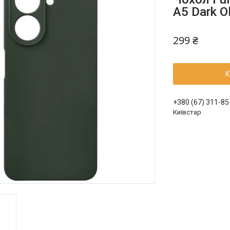
A5 Dark Ol
299 ₴
К
+380 (67) 311-85
Київстар