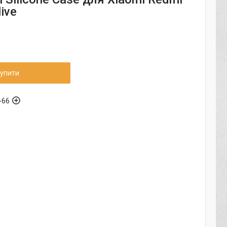
ive
упити
-66