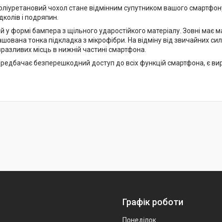
оліуретановий чохол стане відмінним супутником вашого смартфону
колів і подряпин.
 у формі бампера з щільного ударостійкого матеріалу. Зовні має м
шована тонка підкладка з мікрофібри. На відміну від звичайних сил
разливих місць в нижній частині смартфона.
редбачає безперешкодний доступ до всіх функцій смартфона, є вирі
Графік роботи
Понеділок